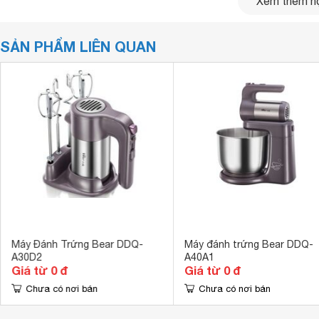
Xem thêm nộ
SẢN PHẨM LIÊN QUAN
Máy Đánh Trứng Bear DDQ-
Máy đánh trứng Bear DDQ-
A30D2
A40A1
Giá từ 0 đ
Giá từ 0 đ
Máy sở hữu màu hồng đẹp mắt, có khả năng chống rung, có 
tốt nhất cho những chị em có sở thích làm bánh hoặc các
Chưa có nơi bán
Chưa có nơi bán