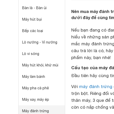
Bàn là - Bàn ủi
Nên mua máy đánh trứ
dưới đây để cùng tìm
Máy hút bụi
Nếu bạn đang có đam
Bếp các loại
hiểu về những sản 
Lò nướng - Vỉ nướng
mắc máy đánh trứng 
câu trả lời là có, h
Lò vi sóng
phẩm này, bạn nhé!
Máy hút khói, khử mùi
Cấu tạo của máy đá
Đầu tiên hãy cùng t
Máy làm bánh
Với
máy đánh trứng
Máy pha cà phê
trộn bột. Riêng đối 
Máy xay, máy ép
thân máy, 3 que để t
còn có nắp chống vă
Máy đánh trứng