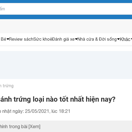
Khác
 Bé
Review sách
Sức khoẻ
Đánh giá xe
Nhà cửa & Đời sống
h trứng
h trứng loại nào tốt nhất hiện nay?
 nhật ngày: 25/05/2021, lúc 18:21
hính trong bài
[Xem]