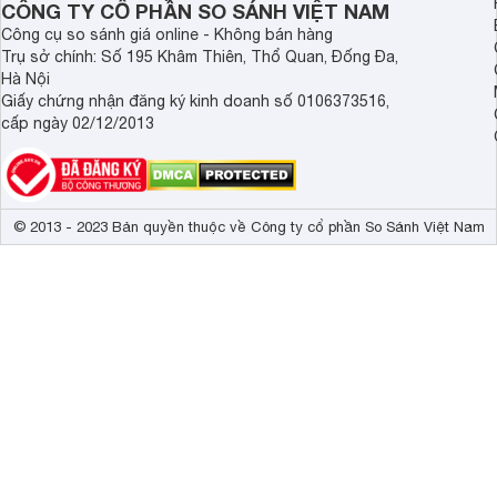
Việc vệ sinh máy ép chậm SavTM JE31 rất đơn giản nhờ và
CÔNG TY CỔ PHẦN SO SÁNH VIỆT NAM
dễ dàng tháo rời các bộ phận như vòi ép, vít ép, khay nước
Công cụ so sánh giá online - Không bán hàng
với nước ấm và xà phòng nhẹ. Việc làm sạch đều đặn sau mỗ
Trụ sở chính: Số 195 Khâm Thiên, Thổ Quan, Đống Đa,
của máy.
Hà Nội
Giấy chứng nhận đăng ký kinh doanh số 0106373516,
Tiện lợi trong việc sử dụng:
cấp ngày 02/12/2013
Máy ép chậm SavTM JE31 được thiết kế để đáp ứng nhu cầ
nghệ ép chậm chất lượng cao, máy cho phép bạn trải nghiệm
có thể dễ dàng điều chỉnh tốc độ ép để phù hợp với từng lo
Ngoài ra, máy cũng có chế độ tự động ngưng khi gặp tình 
© 2013 - 2023 Bản quyền thuộc về Công ty cổ phần So Sánh Việt Nam
toàn trong quá trình sử dụng.