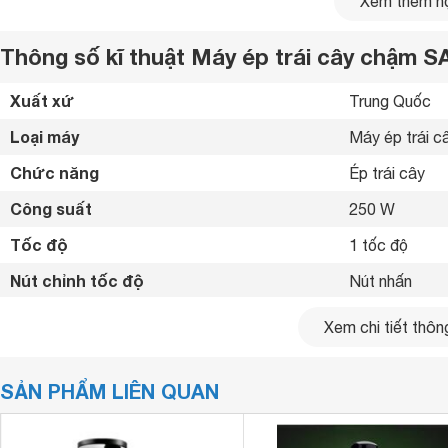
Xem thêm nộ
Thông số kĩ thuật Máy ép trái cây chậm 
Xuất xứ
Trung Quốc 
Loại máy
Máy ép trái c
Chức năng
Ép trái cây 
Công suất
250 W
Tốc độ
1 tốc độ
Nút chỉnh tốc độ
Nút nhấn 
Hoạt động êm á
Tiện ích
Xem chi tiết thông
Dễ dàng vệ si
Chất liệu cối xay
Không có cối 
SẢN PHẨM LIÊN QUAN
Chất liệu màng lọc
Thép không gỉ
Chất liệu máy
Nhựa 