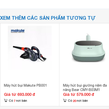
XEM THÊM CÁC SẢN PHẨM TƯƠNG TỰ
Máy hút bụi Makute PB001
Máy hút bụi giường nệm đa
năng Bear CMY-B03M1
Giá từ 693.000 đ
Giá từ 579.000 đ
7
20
Có
nơi bán
Có
nơi bán