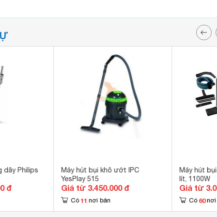
TỰ
 dây Philips
Máy hút bụi khô ướt IPC
Máy hút bụ
YesPlay 515
lít, 1100W
00 đ
Giá từ 3.450.000 đ
Giá từ 3.
11
60
Có
nơi bán
Có
nơi