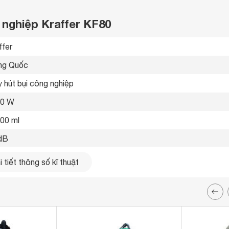
 nghiệp Kraffer KF80
ffer 
ng Quốc 
 hút bụi công nghiệp 
00 W
00 ml
dB
 tiết thông số kĩ thuật
bánh xe di chuyển 
 x 520 x 1050 mm
7 Kg