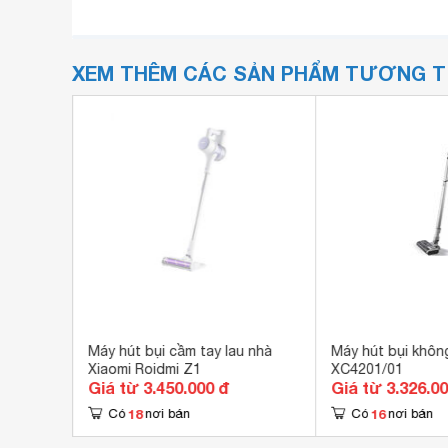
XEM THÊM CÁC SẢN PHẨM TƯƠNG 
02NNAM
Máy hút bụi cầm tay lau nhà
Máy hút bụi không
Xiaomi Roidmi Z1
XC4201/01
Giá từ 3.450.000 đ
Giá từ 3.326.0
18
16
Có
nơi bán
Có
nơi bán