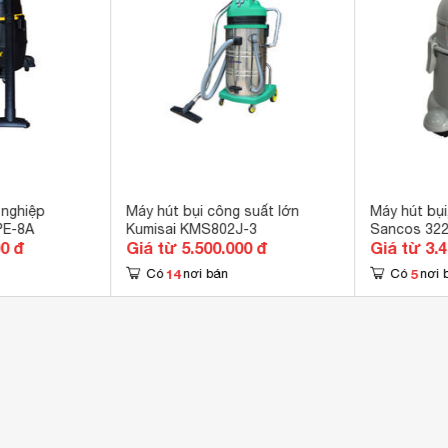
 nghiệp
Máy hút bụi công suất lớn
Máy hút bụi
PE-8A
Kumisai KMS802J-3
Sancos 32
00 đ
Giá từ 5.500.000 đ
Giá từ 3.
14
5
Có
nơi bán
Có
nơi 