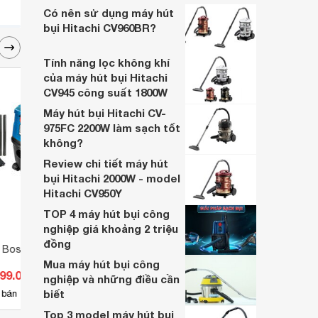
minh, HiClean HC80P sẽ giúp bạn tiết kiệm
Có nên sử dụng máy hút
thời gian và công sức tối đa, mang đến
bụi Hitachi CV960BR?
cho bạn cuộc sống thoải mái hơn.
Tính năng lọc không khí
của máy hút bụi Hitachi
CV945 công suất 1800W
Máy hút bụi Hitachi CV-
975FC 2200W làm sạch tốt
không?
Review chi tiết máy hút
bụi Hitachi 2000W - model
Hitachi CV950Y
TOP 4 máy hút bụi công
nghiệp giá khoảng 2 triệu
đồng
i Bosch GAS 15 -15
Máy hút bụi lau nhà Tineco
Máy h
iFloor 2 Max
XC20
Mua máy hút bụi công
099.000 đ
Giá từ 2.750.000 đ
Giá 
nghiệp và những điều cần
biết
34
 bán
Có
nơi bán
Có
Top 3 model máy hút bụi