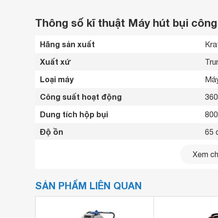
Thông số kĩ thuật Máy hút bụi công
Hãng sản xuất
Kra
Xuất xứ
Tru
Loại máy
Máy
Công suất hoạt động
36
Dung tích hộp bụi
800
Độ ồn
65 
Chiều dài dây điện
8 M
Xem chi
Tiện ích
Có 
SẢN PHẨM LIÊN QUAN
Kích thước
590
Khối lượng
29.