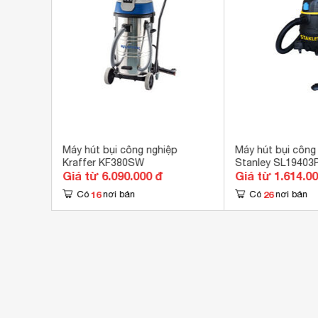
40
Máy hút bụi công nghiệp
Máy hút bụi công
Kraffer KF380SW
Stanley SL19403
Giá từ 6.090.000 đ
Giá từ 1.614.0
16
26
Có
nơi bán
Có
nơi bán