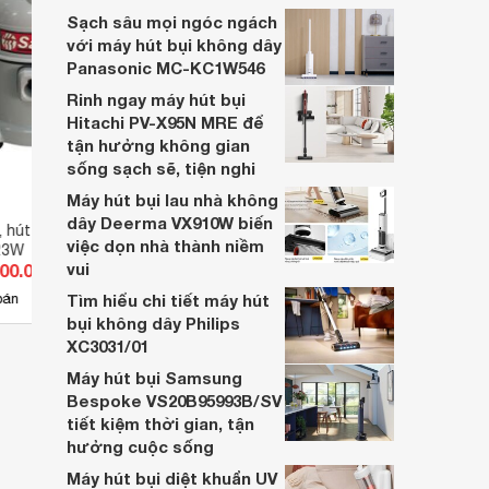
Cùng Websosanh.vn đi tìm hiểu những tính
Sạch sâu mọi ngóc ngách
năng nổi bật của sản phẩm này nhé.
với máy hút bụi không dây
Panasonic MC-KC1W546
Rinh ngay máy hút bụi
Hitachi PV-X95N MRE để
tận hưởng không gian
sống sạch sẽ, tiện nghi
Máy hút bụi lau nhà không
dây Deerma VX910W biến
, hút nước, thổi bụi
Máy hút bụi, hút nước, thổi bụi
Máy h
việc dọn nhà thành niềm
23W
Sancos 3598W
Sanc
vui
400.000 đ
Giá từ 10.420.000 đ
Giá 
6
bán
Tìm hiểu chi tiết máy hút
Có
nơi bán
Có
bụi không dây Philips
XC3031/01
Máy hút bụi Samsung
Bespoke VS20B95993B/SV
tiết kiệm thời gian, tận
hưởng cuộc sống
Máy hút bụi diệt khuẩn UV