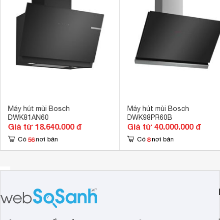
Số quạt hút
1 quạt 
Kích thước
450 x 890 x 
Trọng lượng
25.7 kg
Máy hút mùi Bosch
Máy hút mùi Bosch
DWK81AN60
DWK98PR60B
Giá từ 18.640.000 đ
Giá từ 40.000.000 đ
56
8
Có
nơi bán
Có
nơi bán
Máy hút mùi có kết nối thông minh giúp cuộc sống d