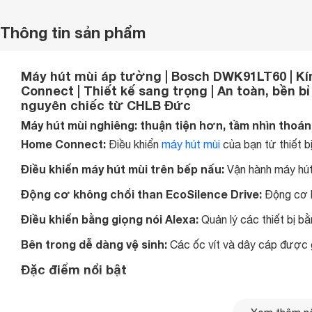
Thông tin sản phẩm
Máy hút mùi áp tường | Bosch DWK91LT60 | Kính
Connect | Thiết kế sang trọng | An toàn, bền bỉ
nguyên chiếc từ CHLB Đức
Máy hút mùi nghiêng: thuận tiện hơn, tầm nhìn tho
Home Connect:
Điều khiển
máy hút mùi
của bạn từ thiết bị
Điều khiển máy hút mùi trên bếp nấu:
Vận hành máy hút
Động cơ không chổi than EcoSilence Drive:
Động cơ h
Điều khiển bằng giọng nói Alexa:
Quản lý các thiết bị b
Bên trong dễ dàng vệ sinh:
Các ốc vít và dây cáp được g
Đặc điểm nổi bật
Quản lý các thiết bị bằng giọng nói của bạn, nhờ Am
Amazon Alexa
Nhờ hợp tác với
, thiết bị của bạn cũng có