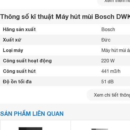
Xem thêm nộ
"Home Connect"
xem kỹ năng
có liên quan trong ứng dụn
bạn hay không. Kích hoạt kỹ năng tương ứng để thiết lập kế
Thông số kĩ thuật Máy hút mùi Bosch DW
Hãng sản xuất
Bosch 
Xuất xứ
Đức 
Loại máy
Máy hút mùi 
Công suất hoạt động
220 W
Công suất hút
441 m3/h
Độ ồn tối đa
51 dB
Tốc độ hút
3 tốc độ +  2
Xem chi tiết thông
Chế độ hút
Than hoạt tính
SẢN PHẨM LIÊN QUAN
Chất liệu máy
Thép không gỉ
Bảng điều khiển
Cảm ứng 