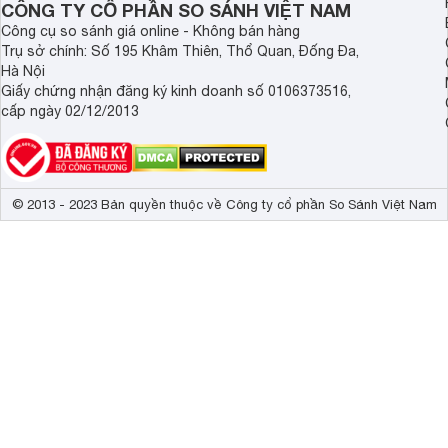
CÔNG TY CỔ PHẦN SO SÁNH VIỆT NAM
Home Con
Chỉ cần kết nối với máy hút mùi bằng tài khoản
nào bạn muốn, theo cách bạn muốn. Tận hưởng những khả năn
Công cụ so sánh giá online - Không bán hàng
chúng tôi cung cấp. Luôn được thông báo về tình trạng má
Trụ sở chính: Số 195 Khâm Thiên, Thổ Quan, Đống Đa,
theo sở thích của bạn và đảm bảo luôn có hiệu suất tốt nh
Hà Nội
cho bạn khi bộ lọc đã bão hòa.
Giấy chứng nhận đăng ký kinh doanh số 0106373516,
cấp ngày 02/12/2013
© 2013 - 2023 Bản quyền thuộc về Công ty cổ phần So Sánh Việt Nam