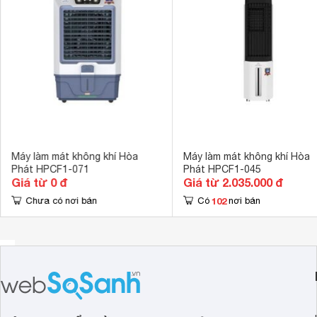
Động cơ dây đồng bền bỉ
HPCF1-010 trang bị công suất 165W với động cơ đồng nguy
Máy có 3 tốc độ gió để lựa chọn theo nhu cầu làm mát khá
Máy làm mát không khí Hòa
Máy làm mát không khí Hòa
Phát HPCF1-071
Phát HPCF1-045
Giá từ 0 đ
Giá từ 2.035.000 đ
102
Chưa có nơi bán
Có
nơi bán