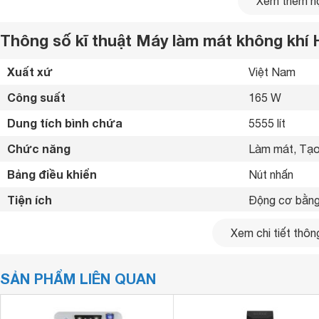
Xem thêm nộ
Thông số kĩ thuật Máy làm mát không khí
Xuất xứ
Việt Nam 
Công suất
165 W
Dung tích bình chứa
5555 lít
Chức năng
Làm mát, Tạo 
Bảng điều khiển
Nút nhấn 
Tiện ích
Động cơ bằng 
Kích thước
580 x 1070 x
Xem chi tiết thông
Trọng lượng
14 kg
SẢN PHẨM LIÊN QUAN
thích hợp sử dụng ở không gian mở cửa với diện tích dưới
quán ăn, quán cơm, văn phòng quy mô vừa...