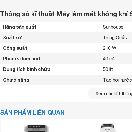
Thông số kĩ thuật Máy làm mát không kh
Hãng sản xuất
Sunhouse 
Xuất xứ
Trung Quốc 
Công suất
210 W
Phạm vi làm mát
40 m2
Dung tích bình chứa
50 lít
Chức năng
Tạo hơi nước 
Tốc độ gió
3 mức gió 
Xem chi tiết thông
Chế độ gió
Gió thường, gi
SẢN PHẨM LIÊN QUAN
Bảng điều khiển
Núm xoay 
Độ ồn
70 dB