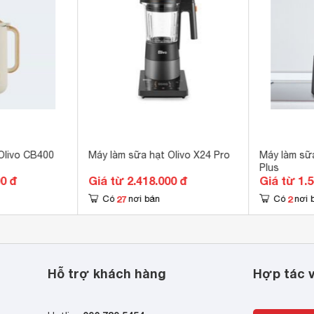
độ hẹn giờ lên đến 12 tiếng

chế độ nấu cài sẵn 
y tinh 
ng sữa thảo mộc với thời gian 35 phút thích hợp với các loại
p không gỉ 
x 
hương trình khi hoạt động trở lại nên dễ dàng thêm nguyên liệu
a 
ền, loại bỏ cặn thức ăn thừa và vi khuẩn hiệu quả hơn.
i 
Olivo CB400
Máy làm sữa hạt Olivo X24 Pro
Máy làm sữ
Plus
0ml 
00 đ
Giá từ 2.418.000 đ
Giá từ 1.
 x 210 x 480 mm
27
2
Có
nơi bán
Có
nơi 
g
Hỗ trợ khách hàng
Hợp tác v