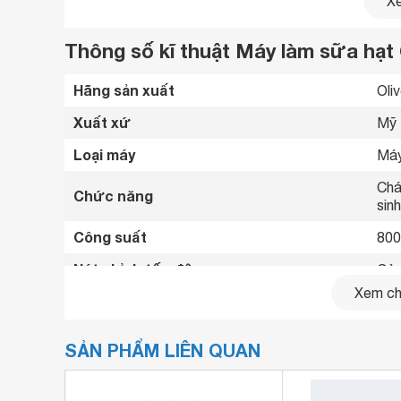
Xe
Thông số kĩ thuật Máy làm sữa hạt 
Hãng sản xuất
Oliv
Xuất xứ
Mỹ 
Loại máy
Máy
Chá
Chức năng
sinh
Công suất
80
Nút chỉnh tốc độ
Cảm
Xem chi
Nân
Chế
Vệ 
SẢN PHẨM LIÊN QUAN
Cảm
Tiện ích
Ba l
Lưỡ