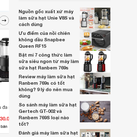
dưỡng? Với máy làm sữa hạt Comfee
CBL-50HGBHA0, giấc mơ ấy không chỉ là
Nguồn gốc xuất xứ máy
hiện thực, mà còn là một trải nghiệm thú
làm sữa hạt Unie V8S và
vị, đầy màu sắc.
cách dùng
Ưu điểm của nồi chiên
không dầu Snapbee
Queen RF15
Bật mí 7 công thức làm
sữa siêu ngon từ máy làm
sữa hạt Ranbem 769s
Review máy làm sữa hạt
Ranbem 769s có tốt
không? 9 lý do nên mua
dùng
So sánh máy làm sữa hạt
 đa năng Olivo
Máy làm sữa hạt Kalpen CBK-
Máy l
Gertech GT-002 và
2601
KG17
Ranbem 769S loại nào
030.000 đ
Giá từ 1.889.000 đ
Giá 
tốt?
26
 bán
Có
nơi bán
Có
Đánh giá máy làm sữa hạt