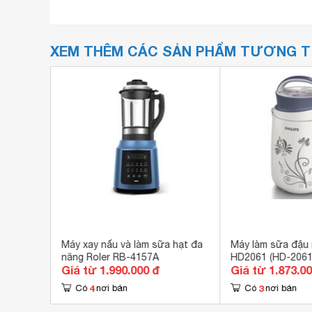
XEM THÊM CÁC SẢN PHẨM TƯƠNG 
 CBE-
Máy xay nấu và làm sữa hạt đa
Máy làm sữa đậu 
năng Roler RB-4157A
HD2061 (HD-2061) -
Giá từ 1.990.000 đ
Giá từ 1.873.0
900W
4
3
Có
nơi bán
Có
nơi bán