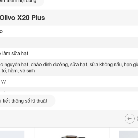
m thêm nội dung
Olivo X20 Plus
o 
 làm sữa hạt 
o nguyên hạt, cháo dinh dưỡng, sữa hạt, sữa không nấu, hẹn giờ
 tố, hầm, vệ sinh 
0 W
 ứng 
 tiết thông số kĩ thuật
g cấp thêm chế độ sữa thảo mộc 35 phút 

 độ tạm dừng thông minh

sinh khử khuẩn độc quyền

 biến độ cao thông minh

ớp chống trào tuyệt đối

i dao 8 cánh sắc bén
