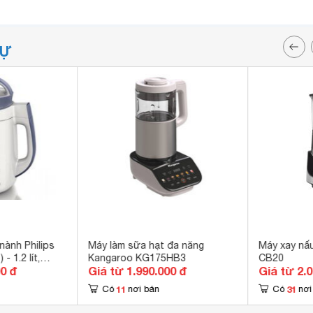
TỰ
nành Philips
Máy làm sữa hạt đa năng
Máy xay nấu
 1.2 lít,
Kangaroo KG175HB3
CB20
00 đ
Giá từ 1.990.000 đ
Giá từ 2.
11
31
Có
nơi bán
Có
nơi