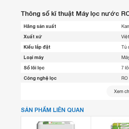
Thông số kĩ thuật Máy lọc nước 
Hãng sản xuất
Kan
Xuất xứ
Việ
Kiểu lắp đặt
Tủ 
Loại máy
Máy
Số lõi lọc
7 lõ
Công nghệ lọc
RO 
Dung tích bình chứa
10 l
Xem chi
Công suất lọc
10 l
SẢN PHẨM LIÊN QUAN
Công suất tiêu thụ
0.0
Công nghệ kháng khuẩn
Lõi