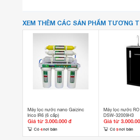
XEM THÊM CÁC SẢN PHẨM TƯƠNG 
ser
Máy lọc nước nano Gaizinc
Máy lọc nước RO 
Irico IR6 (6 cấp)
DSW-32009H3
Giá từ 3.000.000 đ
Giá từ 3.000.0
4
9
Có
nơi bán
Có
nơi bán