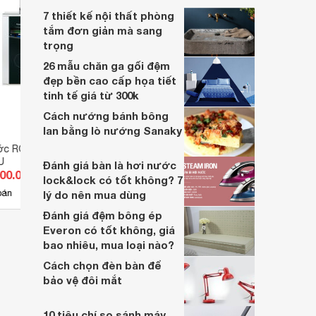
7 thiết kế nội thất phòng
tắm đơn giản mà sang
trọng
26 mẫu chăn ga gối đệm
đẹp bền cao cấp họa tiết
tinh tế giá từ 300k
Cách nướng bánh bông
lan bằng lò nướng Sanaky
ớc RO Kangaroo
Máy lọc nước RO Kangaroo
Máy l
U
KG07VTU
KG10
Đánh giá bàn là hơi nước
600.000 đ
Giá từ 4.180.000 đ
Giá 
lock&lock có tốt không? 7
1
bán
Có
nơi bán
Có
lý do nên mua dùng
Đánh giá đệm bông ép
Everon có tốt không, giá
bao nhiêu, mua loại nào?
Cách chọn đèn bàn để
bảo vệ đôi mắt
10 tiêu chí so sánh máy