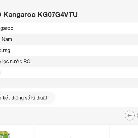
RO Kangaroo KG07G4VTU
garoo 
t Nam 
đứng 
 lọc nước RO 
i
ít
 tiết thông số kĩ thuật
ít/giờ
35 kW/h
 Nano Silver kháng khuẩn 