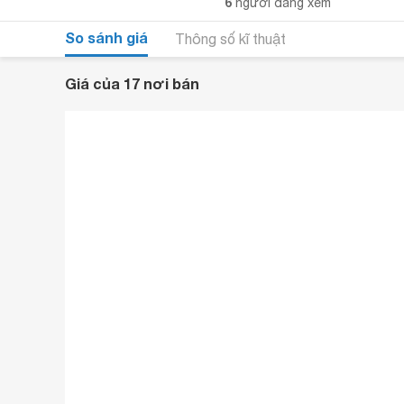
6
người đang xem
So sánh giá
Thông số kĩ thuật
Giá của 17 nơi bán