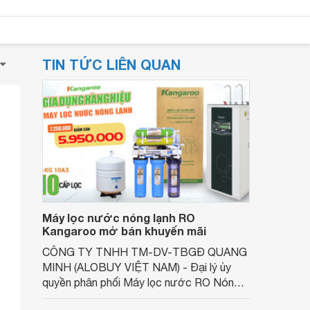
TIN TỨC LIÊN QUAN
Máy lọc nước nóng lạnh RO
Kangaroo mở bán khuyến mãi
CÔNG TY TNHH TM-DV-TBGĐ QUANG
MINH (ALOBUY VIỆT NAM) - Đại lý ủy
quyền phân phối Máy lọc nước RO Nóng
lạnh KANGAROO thương hiệu Việt Nam