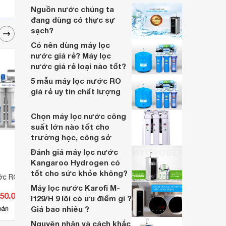
chính hãng cao cấp chính thức
Nguồn nước chúng ta
đang dùng có thực sự
sạch?
Có nên dùng máy lọc
nước giá rẻ? Máy lọc
nước giá rẻ loại nào tốt?
5 mẫu máy lọc nước RO
giá rẻ uy tín chất lượng
Chọn máy lọc nước công
suất lớn nào tốt cho
trường học, công sở
Đánh giá máy lọc nước
Kangaroo Hydrogen có
tốt cho sức khỏe không?
ớc RO Hòa Phát HW
Máy lọc nước RO Hòa Phát
HPR533
Máy lọc nước Karofi M-
850.000 đ
Giá từ 2.890.000 đ
Giá 
I129/H 9 lõi có ưu điểm gì ?
Giá bao nhiêu ?
26
bán
Có
nơi bán
Có
Nguyên nhân và cách khắc