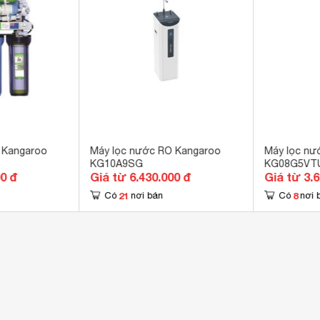
 2 chiều 
 điện từ 
x 
động sục rửa màng lọc RO

 nước kiềm (Alkaline) trung hòa axit cho cơ thể

độ cút nối nhanh, tiết kiệm thời gian, công sức lắp đặt

động xả nước thải

 Kangaroo
Máy lọc nước RO Kangaroo
Máy lọc nư
KG10A9SG
KG08G5VT
ng hòa độ PH ổn định độ ngọt cho nước

00 đ
Giá từ 6.430.000 đ
Giá từ 3.
ng hoạt động khi nước đầy bình 
21
8
Có
nơi bán
Có
nơi 
 x 350 x 900 mm