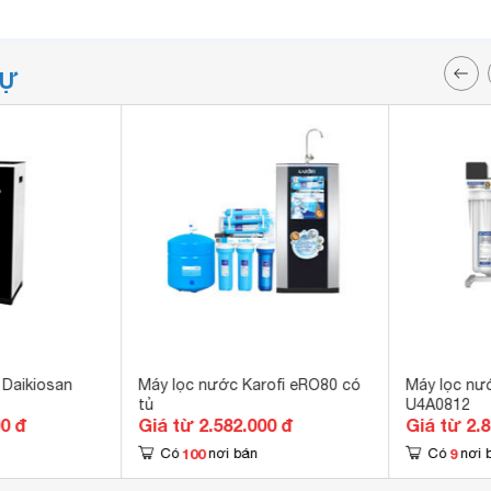
TỰ
Daikiosan
Máy lọc nước Karofi eRO80 có
Máy lọc nư
tủ
U4A0812
00 đ
Giá từ 2.582.000 đ
Giá từ 2.
100
9
Có
nơi bán
Có
nơi 