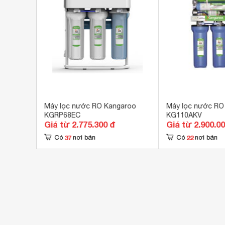
Hệ thống bơm
Bơm
Hệ thống van điều tiết
Van
Chất liệu vỏ tủ
Ino
Tự 
Tạo
Tiện ích
Chế 
Tự 
aroo
Máy lọc nước RO Kangaroo
Máy lọc nước RO
KGRP68EC
KG110AKV
Tru
Giá từ 2.775.300 đ
Giá từ 2.900.0
Ngừ
37
22
Có
nơi bán
Có
nơi bán
Kích thước
430