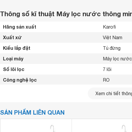
Thông số kĩ thuật Máy lọc nước thông min
Hãng sản xuất
Karofi 
Xuất xứ
Việt Nam 
Kiểu lắp đặt
Tủ đứng 
Loại máy
Máy lọc nước
Số lõi lọc
7 lõi
Công nghệ lọc
RO 
Dung tích bình chứa
10 lít
Xem chi tiết thông
Công suất lọc
10 lít/giờ
SẢN PHẨM LIÊN QUAN
Công suất tiêu thụ
0.024 kW/h
Công nghệ kháng khuẩn
Không 