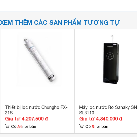
XEM THÊM CÁC SẢN PHẨM TƯƠNG TỰ
Thiết bị lọc nước Chungho FX-
Máy lọc nước Ro Sanaky SN
21S
SL3110
Giá từ 4.207.500 đ
Giá từ 4.840.000 đ
34
5
Có
nơi bán
Có
nơi bán