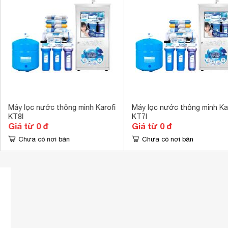
Hệ thống bơm
Radian 
Hệ thống van điều tiết
Van điện từ 
Chất liệu vỏ tủ
Inox 
Màn hình cảm 
Bộ vi điều khiể
Tiện ích
Tự động báo th
Hiển thị chất 
Tự động cảnh
Máy lọc nước thông minh Karofi
Máy lọc nước thông minh Ka
Kích thước
850 x 430 x 
KT8I
KT7I
Giá từ 0 đ
Giá từ 0 đ
Chưa có nơi bán
Chưa có nơi bán