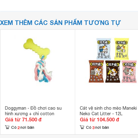
XEM THÊM CÁC SẢN PHẨM TƯƠNG TỰ
Doggyman - Đồ chơi cao su
Cát vệ sinh cho mèo Maneki
hình xương + chỉ cotton
Neko Cat Litter - 12L
Giá từ 71.500 đ
Giá từ 104.500 đ
2
3
Có
nơi bán
Có
nơi bán