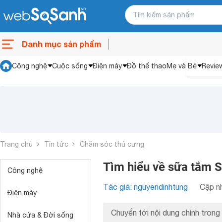
Danh mục sản phẩm
Công nghệ
Cuộc sống
Điện máy
Đồ thể thao
Mẹ và Bé
Revie
Trang chủ
Tin tức
Chăm sóc thú cưng
Tìm hiểu về sữa tắm 
Công nghệ
Tác giả: nguyendinhtung
Cập nh
Điện máy
Chuyển tới nội dung chính trong 
Nhà cửa & Đời sống