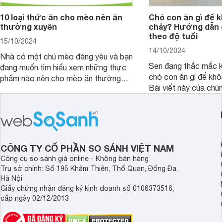
10 loại thức ăn cho mèo nên ăn
Chó con ăn gì để k
thường xuyên
chảy? Hướng dẫn 
theo độ tuổi
15/10/2024
14/10/2024
Nhà có một chú mèo đáng yêu và bạn
Sen đang thắc mắc k
đang muốn tìm hiểu xem những thực
chó con ăn gì để khô
phẩm nào nên cho mèo ăn thường
Bài viết này của chú
xuyên thì tốt. Vậy hãy xem ngay bài
dẫn bạn cách chọn t
viết dưới đây nhé.
con hợp theo độ tuổ
đầy đủ dinh dưỡng gi
nhanh và khỏe mạnh.
CÔNG TY CỔ PHẦN SO SÁNH VIỆT NAM
Công cụ so sánh giá online - Không bán hàng
Trụ sở chính: Số 195 Khâm Thiên, Thổ Quan, Đống Đa,
Hà Nội
Giấy chứng nhận đăng ký kinh doanh số 0106373516,
cấp ngày 02/12/2013