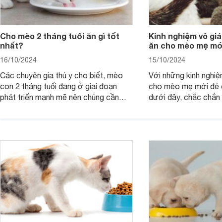
Cho mèo 2 tháng tuổi ăn gì tốt
Kinh nghiệm vô giá
nhất?
ăn cho mèo mẹ mớ
16/10/2024
15/10/2024
Các chuyên gia thú y cho biết, mèo
Với những kinh nghi
con 2 tháng tuổi đang ở giai đoạn
cho mèo mẹ mới đẻ c
phát triển mạnh mẽ nên chúng cần
dưới đây, chắc chắ
được cung cấp nhiều dinh dưỡng hơn
bạn sẽ mau hồi phục
để cơ thể có thể phát triển tối đa và
thật nhiều sữa cho c
toàn diện. Vậy cho mèo 2 tháng tuổi
ăn gì ăn gì tốt nhất?