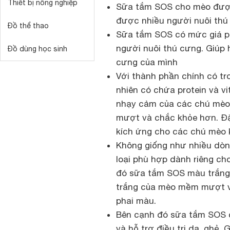
Thiết bị nông nghiệp
Sữa tắm SOS cho mèo được 
được nhiều người nuôi thú 
Đồ thể thao
Sữa tắm SOS có mức giá phả
người nuôi thú cưng. Giúp 
Đồ dùng học sinh
cưng của mình
Với thành phần chính có t
nhiên có chứa protein và v
nhạy cảm của các chú mèo
mượt và chắc khỏe hơn. Đặ
kích ứng cho các chú mèo 
Không giống như nhiều dò
loại phù hợp dành riêng cho
đó sữa tắm SOS màu trắng 
trắng của mèo mềm mượt v
phai màu.
Bên cạnh đó sữa tắm SOS c
và hỗ trợ điều trị da, ghẻ