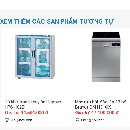
XEM THÊM CÁC SẢN PHẨM TƯƠNG TỰ
Tủ khử trùng khay ăn Happys
Máy rửa bát độc lập 13 bộ
HPS-102D
Brandt DKH1310IX
Giá từ 44.594.000 đ
Giá từ 47.190.000 đ
9
12
Có
nơi bán
Có
nơi bán