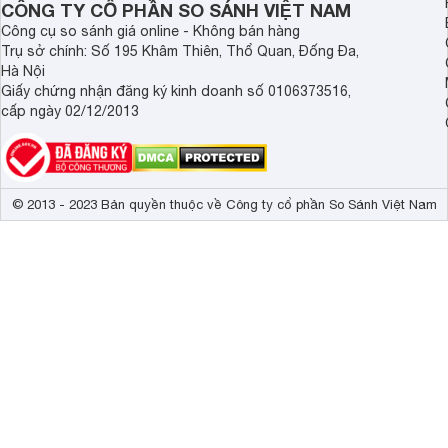
CÔNG TY CỔ PHẦN SO SÁNH VIỆT NAM
Máy rửa bát 14 bộ Siemens SN87TX00CE
cung cấp 7 chươ
Công cụ so sánh giá online - Không bán hàng
rửa bát khác nhau. Từ chế độ rửa tiết kiệm ECO đến chế đ
Trụ sở chính: Số 195 Khâm Thiên, Thổ Quan, Đống Đa,
chương trình phù hợp nhất cho từng loại bát đĩa.
Hà Nội
Công nghệ sấy tiên tiến
Giấy chứng nhận đăng ký kinh doanh số 0106373516,
cấp ngày 02/12/2013
Máy rửa bát Siemens SN87TX00CE sử dụng công nghệ sấy nh
trình rửa hoàn tất, cửa máy sẽ tự động mở để hơi nước tho
quả.
© 2013 - 2023 Bản quyền thuộc về Công ty cổ phần So Sánh Việt Nam