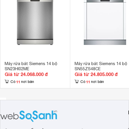
Tính năng an toàn
AquaStop 
Kích thước
815x598x55
Trọng lượng
43.1 kg
Máy rửa bát Siemens 14 bộ
Máy rửa bát Siemens 14 bộ
SN23HI02ME
SN55ZS48CE
Giá từ 24.068.000 đ
Giá từ 24.805.000 đ
11
11
Có
nơi bán
Có
nơi bán
Công nghệ rửa tiên tiến
Máy rửa bát âm
tủ 14 bộ Siemens SN87TX00CE được trang 
giữa, dưới). Hệ thống này tạo ra luồng nước mạnh mẽ, loại
bát đĩa.
Chương trình rửa đa dạng