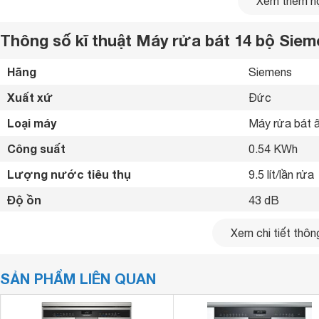
Xem thêm nộ
Thông số kĩ thuật Máy rửa bát 14 bộ Si
Hãng
Siemens 
Xuất xứ
Đức 
Loại máy
Máy rửa bát â
Công suất
0.54 KWh
Lượng nước tiêu thụ
9.5 lít/lần rửa
Độ ồn
43 dB
Số chén bát rửa được
14 bộ
Xem chi tiết thông
Chất liệu vỏ máy
Thép không rỉ
SẢN PHẨM LIÊN QUAN
Bảng điều khiển
Cảm ứng 
Số chương trình hoạt động
8 chương trìn