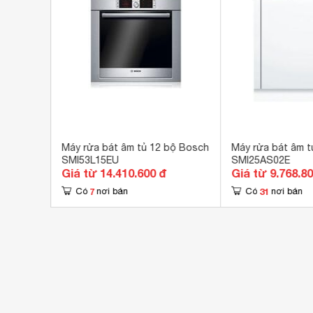
Số chương trình hoạt động
5 c
Công nghệ rửa
Côn
Tấm
Tính năng an toàn
Cảm
Hẹn giờ rửa
1-2
Kích thước
815
Trọng lượng
31 
bộ Bosch
Máy rửa bát âm tủ 12 bộ Bosch
Máy rửa bát âm t
SMI53L15EU
SMI25AS02E
Giá từ 14.410.600 đ
Giá từ 9.768.8
7
31
Có
nơi bán
Có
nơi bán