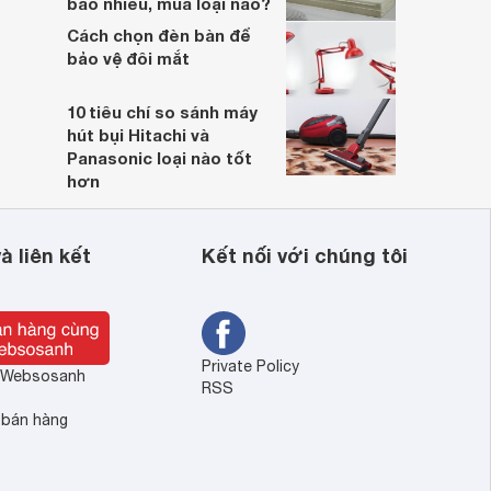
bao nhiêu, mua loại nào?
Cách chọn đèn bàn để
bảo vệ đôi mắt
10 tiêu chí so sánh máy
hút bụi Hitachi và
Panasonic loại nào tốt
hơn
à liên kết
Kết nối với chúng tôi
Private Policy
ề Websosanh
RSS
 bán hàng