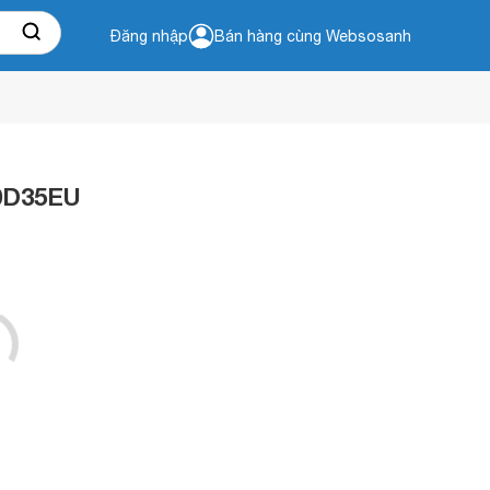
Đăng nhập
Bán hàng cùng Websosanh
50D35EU