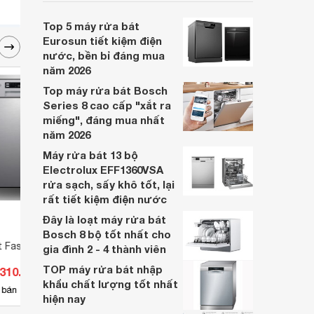
lại khả năng rửa sạch và sấy khô vượt trội
mà còn giúp bảo vệ an toàn cho mọi loại
Top 5 máy rửa bát
chén bát. Bên cạnh đó, sản phẩm còn tối
Eurosun tiết kiệm điện
ưu hiệu quả sử dụng, góp phần tiết kiệm
nước, bền bỉ đáng mua
điện và nước.
năm 2026
Top máy rửa bát Bosch
Series 8 cao cấp "xắt ra
miếng", đáng mua nhất
năm 2026
Máy rửa bát 13 bộ
Electrolux EFF1360VSA
rửa sạch, sấy khô tốt, lại
rất tiết kiệm điện nước
Đây là loạt máy rửa bát
Bosch 8 bộ tốt nhất cho
t Faster FS 6314S
Máy rửa bát âm tủ 14 bộ Bosch
Máy r
gia đình 2 - 4 thành viên
SGI4HCS48E
Bosc
TOP máy rửa bát nhập
.310.000 đ
Giá từ 14.000.000 đ
Giá 
khẩu chất lượng tốt nhất
55
 bán
Có
nơi bán
Có
hiện nay