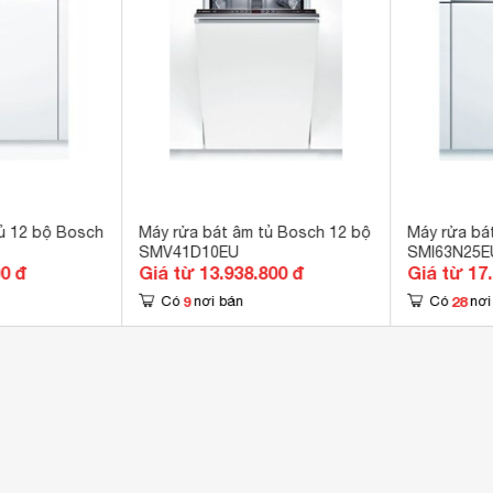
hương trình
g nghệ ActiveWater 
 bảo vệ hơi nước

 biến chống rò nước AquaStop 
4h 
 x 600 x 550 mm
kg
ủ 12 bộ Bosch
Máy rửa bát âm tủ Bosch 12 bộ
Máy rửa bá
SMV41D10EU
SMI63N25E
00 đ
Giá từ 13.938.800 đ
Giá từ 17
9
28
Có
nơi bán
Có
nơi