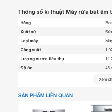
Thông số kĩ thuật Máy rửa bát âm
Hãng
Bos
Xuất xứ
Đức
Loại máy
Máy
Công suất
1.0
Lượng nước tiêu thụ
11.7
Độ ồn
48 
Số chén bát rửa được
12 
Xem chi
Chất liệu vỏ máy
Ino
SẢN PHẨM LIÊN QUAN
Chất liệu cửa
Ino
Bảng điều khiển
Nút