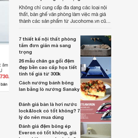
Không chỉ cung cấp đa dạng các loại nội
thất, bàn ghế văn phòng làm việc mà giá
thành các sản phẩm từ Jucohome.vn cũng
luôn tốt nhất cho người sử dụng.
7 thiết kế nội thất phòng
tắm đơn giản mà sang
trọng
26 mẫu chăn ga gối đệm
t âm tủ 12 bộ Bosch
Máy rửa bát âm tủ 12 bộ Bosch
Máy r
đẹp bền cao cấp họa tiết
U
SMV24AX00E
SMV4
tinh tế giá từ 300k
.730.800 đ
Giá từ 11.648.640 đ
Giá 
Cách nướng bánh bông
10
 bán
Có
nơi bán
Có
lan bằng lò nướng Sanaky
Đánh giá bàn là hơi nước
lock&lock có tốt không? 7
lý do nên mua dùng
Đánh giá đệm bông ép
Everon có tốt không, giá