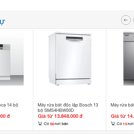
TỰ
oca 14 bộ
Máy rửa bát độc lập Bosch 13
Máy rửa bá
bộ SMS4HBW00D
000 đ
Giá từ 13.848.000 đ
Giá từ 14
56
15
Có
nơi bán
Có
nơi