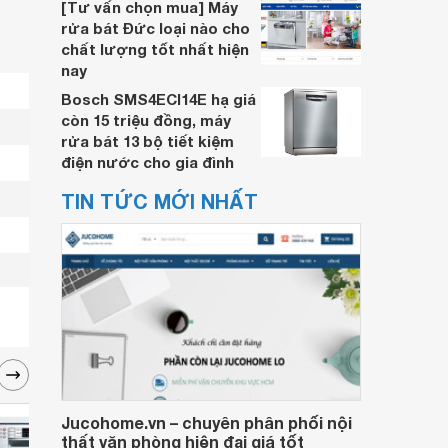
[Tư vấn chọn mua] Máy
rửa bát Đức loại nào cho
chất lượng tốt nhất hiện
nay
Bosch SMS4ECI14E hạ giá
còn 15 triệu đồng, máy
rửa bát 13 bộ tiết kiệm
điện nước cho gia đình
TIN TỨC MỚI NHẤT
Jucohome.vn – chuyên phân phối nội
thất văn phòng hiện đại giá tốt