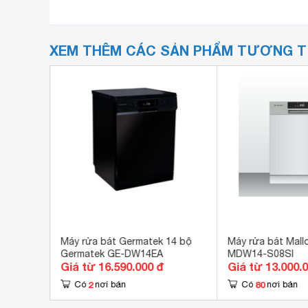
XEM THÊM CÁC SẢN PHẨM TƯƠNG 
 bộ
Máy rửa bát Germatek 14 bộ
Máy rửa bát Mall
Germatek GE-DW14EA
MDW14-S08SI
Giá từ 16.590.000 đ
Giá từ 13.000.
2
80
Có
nơi bán
Có
nơi bán