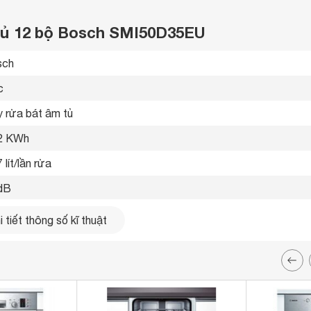
 tủ 12 bộ Bosch SMI50D35EU
ch 
 
 rửa bát âm tủ 
2 KWh
 lít/lần rửa
dB
bộ
 tiết thông số kĩ thuật
x 
x 
 cơ 