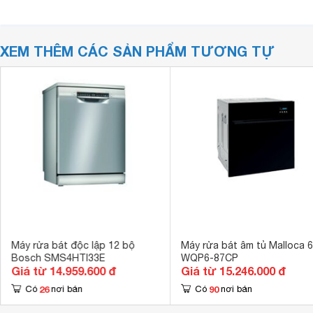
XEM THÊM CÁC SẢN PHẨM TƯƠNG TỰ
Máy rửa bát độc lập 12 bộ
Máy rửa bát âm tủ Malloca 
Bosch SMS4HTI33E
WQP6-87CP
Giá từ 14.959.600 đ
Giá từ 15.246.000 đ
26
90
Có
nơi bán
Có
nơi bán