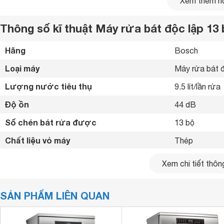
Xem thêm nộ
Thông số kĩ thuật Máy rửa bát độc lập 
Hãng
Bosch 
Loại máy
Máy rửa bát đ
Lượng nước tiêu thụ
9.5 lít/lần rửa
Độ ồn
44 dB
Số chén bát rửa được
13 bộ
Chất liệu vỏ máy
Thép 
Chất liệu cửa
Thép 
Xem chi tiết thông
Bảng điều khiển
Nút bấm 
SẢN PHẨM LIÊN QUAN
Số chương trình hoạt động
6 chương trìn
Công nghệ rửa
Công nghệ tra