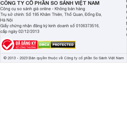
CÔNG TY CỔ PHẦN SO SÁNH VIỆT NAM
sạch. Nó sẽ phù hợp với các tình huống cần rửa nhanh hoặc 
rửa. Tuy nhiên tính năng này sẽ tiêu tốn một lượng nước lớ
Công cụ so sánh giá online - Không bán hàng
thật sự cần thiết hoặc nếu gia đình bạn không phải mua nư
Trụ sở chính: Số 195 Khâm Thiên, Thổ Quan, Đống Đa,
Hà Nội
1.7. Tính năng Machine Care
Giấy chứng nhận đăng ký kinh doanh số 0106373516,
cấp ngày 02/12/2013
Tính năng này giúp bạn vệ sinh khoang máy tự động sau mỗi 
khuẩn có hại và đảm bảo hiệu suất làm sạch của máy.
© 2013 - 2023 Bản quyền thuộc về Công ty cổ phần So Sánh Việt Nam