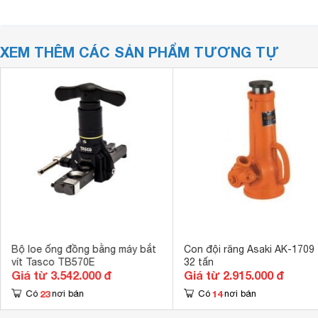
XEM THÊM CÁC SẢN PHẨM TƯƠNG TỰ
Bộ loe ống đồng bằng máy bắt
Con đội răng Asaki AK-1709 
vít Tasco TB570E
32 tấn
Giá từ 3.542.000 đ
Giá từ 2.915.000 đ
23
14
Có
nơi bán
Có
nơi bán