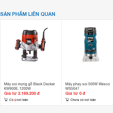
SẢN PHẨM LIÊN QUAN
Máy soi mọng gỗ Black Decker
Máy phay soi 500W Wesco
KW900E, 1200W
WS5047
Giá từ 2.169.200 đ
Giá từ 0 đ
2
Có
nơi bán
Chưa có nơi bán