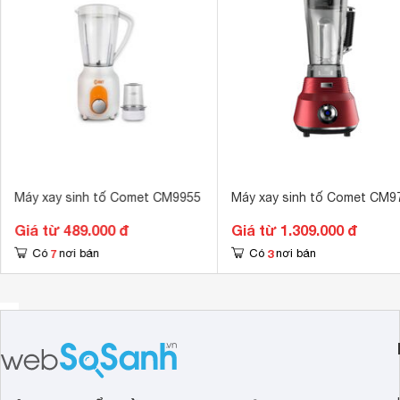
Số lượng cối
3 cối 
Dung tích cối
Cối lớn: 1500
Máy xay sinh tố Comet CM9955
Máy xay sinh tố Comet CM9
Giá từ 489.000 đ
Giá từ 1.309.000 đ
7
3
Có
nơi bán
Có
nơi bán