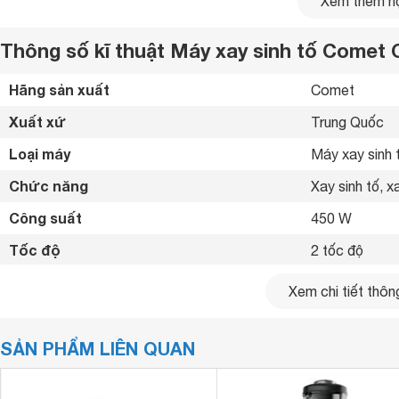
Xem thêm nộ
Thông số kĩ thuật Máy xay sinh tố Comet
Hãng sản xuất
Comet 
Xuất xứ
Trung Quốc 
Loại máy
Máy xay sinh 
Chức năng
Xay sinh tố, xa
Công suất
450 W
Tốc độ
2 tốc độ
Nút chỉnh tốc độ
Nút xoay 
Xem chi tiết thông
Chất liệu cối xay
Cối lớn, cối n
SẢN PHẨM LIÊN QUAN
Chất liệu lưỡi dao
Thép không gỉ
Chất liệu máy
Nhựa 