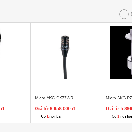
Micro AKG CK77WR
Micro AKG P
 đ
Giá từ 9.658.000 đ
Giá từ 5.89
1
1
Có
nơi bán
Có
nơi bá