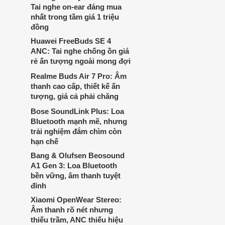
thích cá nhân. Cả hai đều là sản phẩm
Tai nghe on-ear đáng mua
chất lượng cao, nhưng hướng tới đối
nhất trong tầm giá 1 triệu
tượng khách hàng khác nhau.
đồng
Huawei FreeBuds SE 4
ANC: Tai nghe chống ồn giá
rẻ ấn tượng ngoài mong đợi
Realme Buds Air 7 Pro: Âm
thanh cao cấp, thiết kế ấn
tượng, giá cả phải chăng
Bose SoundLink Plus: Loa
Bluetooth mạnh mẽ, nhưng
trải nghiệm đắm chìm còn
hạn chế
Bang & Olufsen Beosound
A1 Gen 3: Loa Bluetooth
bền vững, âm thanh tuyệt
đỉnh
Xiaomi OpenWear Stereo:
Âm thanh rõ nét nhưng
thiếu trầm, ANC thiếu hiệu