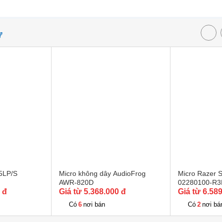
Ự
5LP/S
Micro không dây AudioFrog
Micro Razer S
AWR-820D
02280100-R
 đ
Giá từ 5.368.000 đ
Giá từ 6.58
6
2
Có
nơi bán
Có
nơi bá