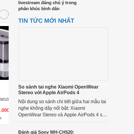
livestream đáng chú ý trong
phân khúc bình dân
TIN TỨC MỚI NHẤT
So sánh tai nghe Xiaomi OpenWear
Stereo với Apple AirPods 4
ZM10
Micro AKG CK47
Micro A
Nội dung so sánh chi tiết giữa hai mẫu tai
nghe không dây nổi bật: Xiaomi
6.000 đ
Giá từ 9.383.000 đ
Giá từ 
OpenWear Stereo và Apple AirPods 4 sẽ
1
1
n
Có
nơi bán
Có
n
nhằm giúp người dùng đưa ra lựa chọn
phù hợp nhất dựa trên nhu cầu và sở
Đánh giá Sony WH-CH520: