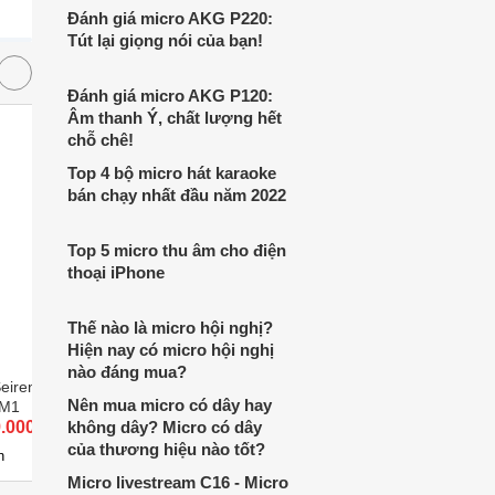
đánh giá tổng quan về mẫu dòng micro
Đánh giá micro AKG P220:
này.
Tút lại giọng nói của bạn!
Đánh giá micro AKG P120:
Âm thanh Ý, chất lượng hết
chỗ chê!
Top 4 bộ micro hát karaoke
bán chạy nhất đầu năm 2022
Top 5 micro thu âm cho điện
thoại iPhone
Thế nào là micro hội nghị?
Hiện nay có micro hội nghị
nào đáng mua?
eiren Elite RZ19-
Micro không dây Relacart
Micro C
Nên mua micro có dây hay
3M1
ER6100S
9.000 đ
không dây? Micro có dây
Giá từ 5.490.000 đ
Giá từ 
của thương hiệu nào tốt?
2
4
n
Có
nơi bán
Có
n
Micro livestream C16 - Micro