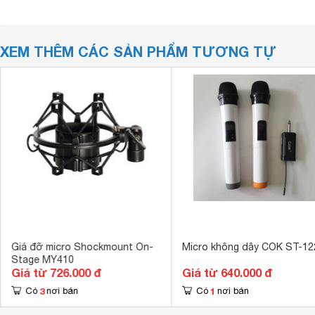
XEM THÊM CÁC SẢN PHẨM TƯƠNG TỰ
Giá đỡ micro Shockmount On-
Micro không dây COK ST-12
Stage MY410
Giá từ 726.000 đ
Giá từ 640.000 đ
3
1
Có
nơi bán
Có
nơi bán