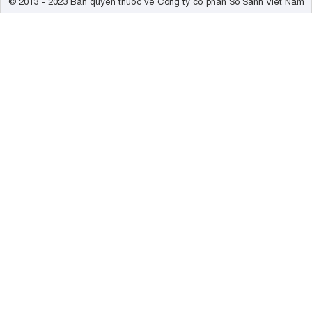
© 2013 - 2023 Bản quyền thuộc về Công ty cổ phần So Sánh Việt Nam