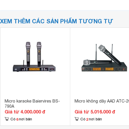
XEM THÊM CÁC SẢN PHẨM TƯƠNG TỰ
Micro karaoke Baiervires BS-
Micro không dây AAD ATC-2
790A
Giá từ 4.000.000 đ
Giá từ 5.016.000 đ
6
2
Có
nơi bán
Có
nơi bán