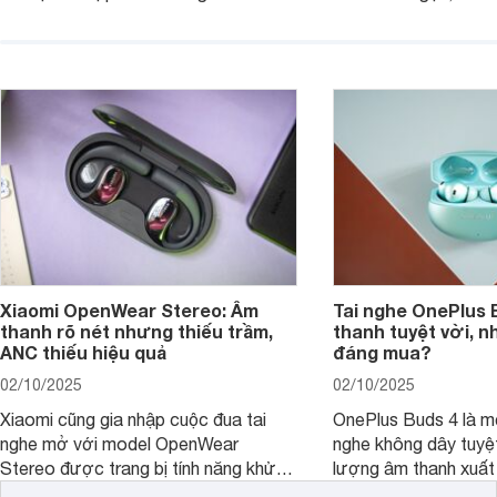
lượng âm thanh vượt trội, thiết kế
thời lượng pin ấn tư
hiện đại và mức giá cực kỳ cạnh
nó có xứng đáng với
tranh, chỉ dưới 2 triệu đồng.
xuất?
Xiaomi OpenWear Stereo: Âm
Tai nghe OnePlus 
thanh rõ nét nhưng thiếu trầm,
thanh tuyệt vời, n
ANC thiếu hiệu quả
đáng mua?
02/10/2025
02/10/2025
Xiaomi cũng gia nhập cuộc đua tai
OnePlus Buds 4 là mộ
nghe mở với model OpenWear
nghe không dây tuyệt
Stereo được trang bị tính năng khử
lượng âm thanh xuất
tiếng ồn chủ động (ANC). Nhưng liệu
nghệ hai driver và h