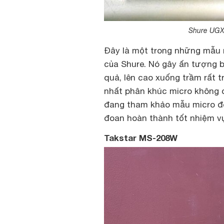
Shure UGX8
Đây là một trong những mẫu 
của Shure. Nó gây ấn tượng bở
quả, lên cao xuống trầm rất 
nhất phân khúc micro không 
đang tham khảo mẫu micro để
đoan hoàn thành tốt nhiệm vụ
Takstar MS-208W