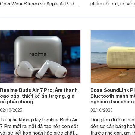
OpenWear Stereo và Apple AirPods 4
phẩm nổi bật, nó vừa
sẽ nhằm giúp người dùng đưa ra lựa
pin ấn tượng vừa sở
chọn phù hợp nhất dựa trên nhu cầu
âm thanh ấn tượng 
và sở thích cá nhân. Cả hai đều là sản
chuyên gia đánh giá 
phẩm chất lượng cao, nhưng hướng
tới đối tượng khách hàng khác nhau.
Realme Buds Air 7 Pro: Âm thanh
Bose SoundLink Pl
cao cấp, thiết kế ấn tượng, giá
Bluetooth mạnh mẽ
cả phải chăng
nghiệm đắm chìm 
02/10/2025
02/10/2025
Tai nghe không dây Realme Buds Air
Dòng loa di động m
7 Pro mới ra mắt đã tạo nên cơn sốt
đến sự cân bằng hoà
với sự kết hợp hoàn hảo giữa chất
thước nhỏ gọn, âm 