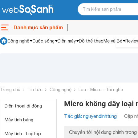
Danh mục sản phẩm
Công nghệ
Cuộc sống
Điện máy
Đồ thể thao
Mẹ và Bé
Revie
Trang chủ
Tin tức
Công nghệ
Loa - Micro - Tai nghe
Micro không dây loại 
Điện thoại di động
Tác giả: nguyendinhtung
Cập nh
Máy tính bảng
Chuyển tới nội dung chính trong 
Máy tính - Laptop