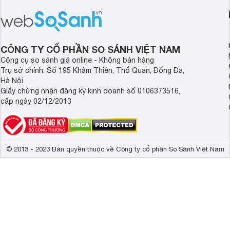
chất lượng âm thanh và hiệu quả khử
khử tiếng ồn ấn tượng
ồn của chiếc tai nghe Xiaomi này có
tiến. Tuy nhiên, thời
đủ sức thuyết phục người dùng?
là một điểm hạn chế 
người dùng.
CÔNG TY CỔ PHẦN SO SÁNH VIỆT NAM
Công cụ so sánh giá online - Không bán hàng
Trụ sở chính: Số 195 Khâm Thiên, Thổ Quan, Đống Đa,
Hà Nội
Giấy chứng nhận đăng ký kinh doanh số 0106373516,
cấp ngày 02/12/2013
© 2013 - 2023 Bản quyền thuộc về Công ty cổ phần So Sánh Việt Nam