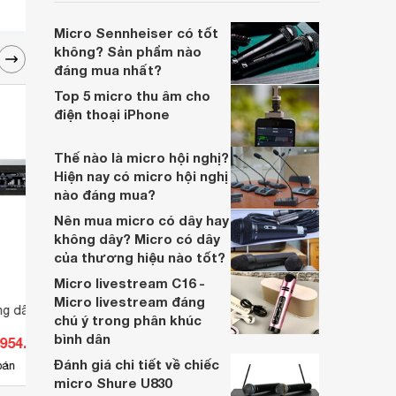
trường có rất nhiều loại micro với đa dạng
mẫu mã đến từ nhiều thương hiệu khác
Micro Sennheiser có tốt
nhau. Vậy micro cổ ngỗng dùng trong
không? Sản phẩm nào
trường hợp nào và loại nào đang được
đáng mua nhất?
chuộng nhất?
Top 5 micro thu âm cho
điện thoại iPhone
Thế nào là micro hội nghị?
Hiện nay có micro hội nghị
nào đáng mua?
Nên mua micro có dây hay
không dây? Micro có dây
của thương hiệu nào tốt?
Micro livestream C16 -
Micro livestream đáng
ng dây Shure
Đầu Micro Shure RPW184
Bộ mi
chú ý trong phân khúc
SLX2
bình dân
.954.000 đ
Giá từ 30.175.200 đ
Giá 
Đánh giá chi tiết về chiếc
1
bán
Có
nơi bán
Có
micro Shure U830