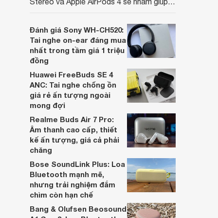
Stereo và Apple AirPods 4 sẽ nhằm giúp
người dùng đưa ra lựa chọn phù hợp nhất
dựa trên nhu cầu và sở thích cá nhân. Cả
Đánh giá Sony WH-CH520:
hai đều là sản phẩm chất lượng cao,
Tai nghe on-ear đáng mua
nhưng hướng tới đối tượng khách hàng
nhất trong tầm giá 1 triệu
khác nhau.
đồng
Huawei FreeBuds SE 4
ANC: Tai nghe chống ồn
giá rẻ ấn tượng ngoài
mong đợi
Realme Buds Air 7 Pro:
Âm thanh cao cấp, thiết
kế ấn tượng, giá cả phải
chăng
Bose SoundLink Plus: Loa
Bluetooth mạnh mẽ,
nhưng trải nghiệm đắm
chìm còn hạn chế
Bang & Olufsen Beosound