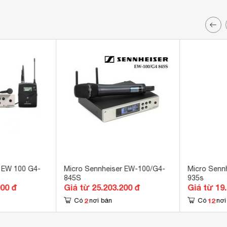
 EW 100 G4-
Micro Sennheiser EW-100/G4-
Micro Senn
845S
935s
000 đ
Giá từ 25.203.200 đ
Giá từ 19
2
12
Có
nơi bán
Có
nơi