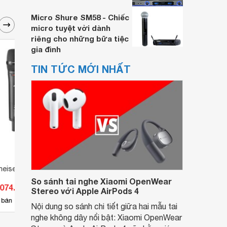
Micro Shure SM58 - Chiếc
micro tuyệt vời dành
riêng cho những bữa tiệc
gia đình
TIN TỨC MỚI NHẤT
heiser EW 100 G4-
Micro Sennheiser EW 100 G4-
Micro
845-S
So sánh tai nghe Xiaomi OpenWear
.074.000 đ
Giá từ 20.900.000 đ
Giá 
Stereo với Apple AirPods 4
8
 bán
Có
nơi bán
Có
Nội dung so sánh chi tiết giữa hai mẫu tai
nghe không dây nổi bật: Xiaomi OpenWear