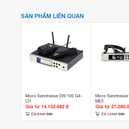
SẢN PHẨM LIÊN QUAN
nnheiser
Micro Sennheiser EW 100 G4-
Micro Sennheiser
Ci1
ME3
Giá từ 14.152.482 đ
Giá từ 21.285.
6
13
Có
nơi bán
Có
nơi bán