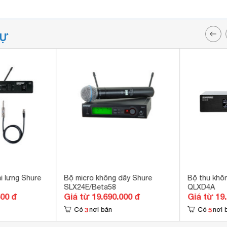
TỰ
i lưng Shure
Bộ micro không dây Shure
Bộ thu khô
SLX24E/Beta58
QLXD4A
500 đ
Giá từ 19.690.000 đ
Giá từ 19
3
5
Có
nơi bán
Có
nơi 