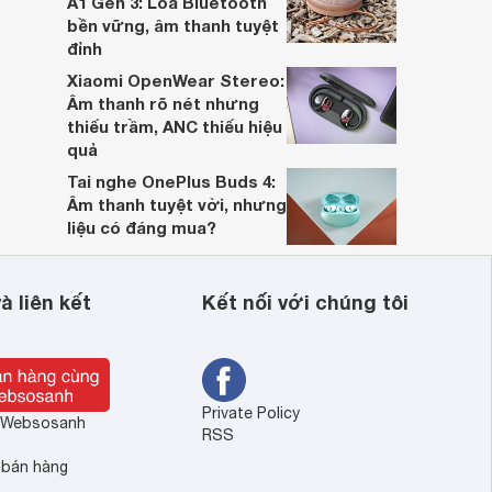
A1 Gen 3: Loa Bluetooth
bền vững, âm thanh tuyệt
đỉnh
Xiaomi OpenWear Stereo:
Âm thanh rõ nét nhưng
thiếu trầm, ANC thiếu hiệu
quả
Tai nghe OnePlus Buds 4:
Âm thanh tuyệt vời, nhưng
liệu có đáng mua?
à liên kết
Kết nối với chúng tôi
Private Policy
ề Websosanh
RSS
 bán hàng