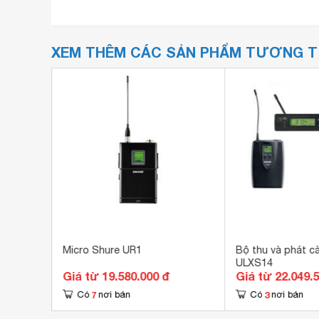
XEM THÊM CÁC SẢN PHẨM TƯƠNG 
ure
Micro Shure UR1
Bộ thu và phát cà
ULXS14
Giá từ 19.580.000 đ
Giá từ 22.049.
7
3
Có
nơi bán
Có
nơi bán