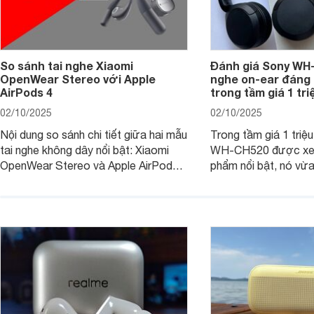
So sánh tai nghe Xiaomi
Đánh giá Sony WH-
OpenWear Stereo với Apple
nghe on-ear đáng
AirPods 4
trong tầm giá 1 tr
02/10/2025
02/10/2025
Nội dung so sánh chi tiết giữa hai mẫu
Trong tầm giá 1 triệ
tai nghe không dây nổi bật: Xiaomi
WH-CH520 được xe
OpenWear Stereo và Apple AirPods 4
phẩm nổi bật, nó vừa
sẽ nhằm giúp người dùng đưa ra lựa
pin ấn tượng vừa sở
chọn phù hợp nhất dựa trên nhu cầu
âm thanh ấn tượng 
và sở thích cá nhân. Cả hai đều là sản
chuyên gia đánh giá 
phẩm chất lượng cao, nhưng hướng
tới đối tượng khách hàng khác nhau.