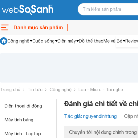
Danh mục sản phẩm
Công nghệ
Cuộc sống
Điện máy
Đồ thể thao
Mẹ và Bé
Revie
Trang chủ
Tin tức
Công nghệ
Loa - Micro - Tai nghe
Đánh giá chi tiết về 
Điện thoại di động
Tác giả: nguyendinhtung
Cập nh
Máy tính bảng
Chuyển tới nội dung chính trong 
Máy tính - Laptop