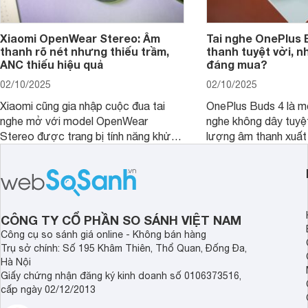
Xiaomi OpenWear Stereo: Âm
Tai nghe OnePlus 
thanh rõ nét nhưng thiếu trầm,
thanh tuyệt vời, n
ANC thiếu hiệu quả
đáng mua?
02/10/2025
02/10/2025
Xiaomi cũng gia nhập cuộc đua tai
OnePlus Buds 4 là mộ
nghe mở với model OpenWear
nghe không dây tuyệt
Stereo được trang bị tính năng khử
lượng âm thanh xuất
tiếng ồn chủ động (ANC). Nhưng liệu
nghệ hai driver và h
chất lượng âm thanh và hiệu quả khử
khử tiếng ồn ấn tượng
ồn của chiếc tai nghe Xiaomi này có
tiến. Tuy nhiên, thời
đủ sức thuyết phục người dùng?
là một điểm hạn chế 
người dùng.
CÔNG TY CỔ PHẦN SO SÁNH VIỆT NAM
Công cụ so sánh giá online - Không bán hàng
Trụ sở chính: Số 195 Khâm Thiên, Thổ Quan, Đống Đa,
Hà Nội
Giấy chứng nhận đăng ký kinh doanh số 0106373516,
cấp ngày 02/12/2013