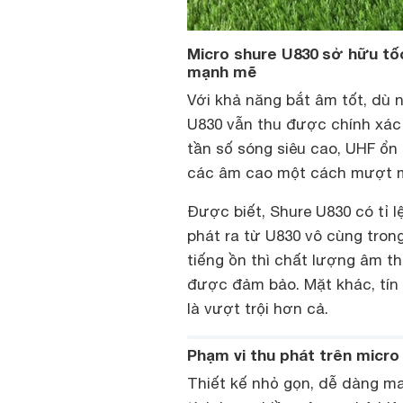
Micro shure U830 sở hữu tố
mạnh mẽ
Với khả năng bắt âm tốt, dù 
U830 vẫn thu được chính xác 
tần số sóng siêu cao, UHF ổn
các âm cao một cách mượt m
Được biết, Shure U830 có tỉ 
phát ra từ U830 vô cùng tron
tiếng ồn thì chất lượng âm t
được đảm bảo. Mặt khác, tín 
là vượt trội hơn cả.
Phạm vi thu phát trên micro
Thiết kế nhỏ gọn, dễ dàng man