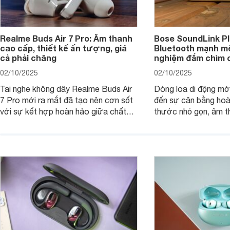
Realme Buds Air 7 Pro: Âm thanh
Bose SoundLink Pl
cao cấp, thiết kế ấn tượng, giá
Bluetooth mạnh mẽ
cả phải chăng
nghiệm đắm chìm 
02/10/2025
02/10/2025
Tai nghe không dây Realme Buds Air
Dòng loa di động m
7 Pro mới ra mắt đã tạo nên cơn sốt
đến sự cân bằng hoà
với sự kết hợp hoàn hảo giữa chất
thước nhỏ gọn, âm 
lượng âm thanh vượt trội, thiết kế
thời lượng pin ấn tư
hiện đại và mức giá cực kỳ cạnh
nó có xứng đáng với
tranh, chỉ dưới 2 triệu đồng.
xuất?