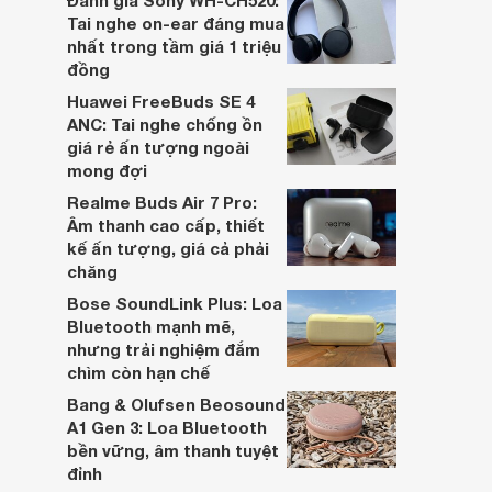
Đánh giá Sony WH-CH520:
hai đều là sản phẩm chất lượng cao,
Tai nghe on-ear đáng mua
nhưng hướng tới đối tượng khách hàng
nhất trong tầm giá 1 triệu
khác nhau.
đồng
Huawei FreeBuds SE 4
ANC: Tai nghe chống ồn
giá rẻ ấn tượng ngoài
mong đợi
Realme Buds Air 7 Pro:
Âm thanh cao cấp, thiết
kế ấn tượng, giá cả phải
chăng
Bose SoundLink Plus: Loa
Bluetooth mạnh mẽ,
nhưng trải nghiệm đắm
chìm còn hạn chế
Bang & Olufsen Beosound
A1 Gen 3: Loa Bluetooth
bền vững, âm thanh tuyệt
đỉnh