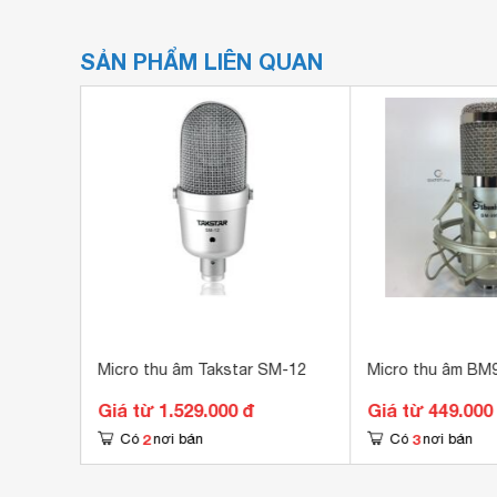
SẢN PHẨM LIÊN QUAN
Micro thu âm Takstar SM-12
Micro thu âm BM
Giá từ 1.529.000 đ
Giá từ 449.000
2
3
Có
nơi bán
Có
nơi bán