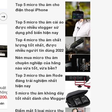
bạn một số kinh nghiệm mua micro giá rẻ.
Top 5 micro thu âm cho
điện thoại iPhone
Top 5 micro thu âm cài áo
được nhiều vlogger sử
dụng phổ biến hiện nay
Top 4 micro thu âm chất
lượng tốt nhất, được
nhiều người tin dùng 2022
Nên mua micro thu âm
chuyên nghiệp của hãng
nào vừa tốt, vừa bền?
Top 3 micro thu âm Rode
đáng trải nghiệm nhất
hiện nay
huật số và bộ phát
Micro đa hướng để bàn Cisco
Micr
không dây cầm tay
MIC-TABL60
5 micro thu âm không dây
.200.000 đ
Giá từ 13.750.000 đ
Giá 
D24/SM58
tốt nhất dành cho Vlogger
4
bán
Có
nơi bán
Có
Điểm mặt 5 loại micro thu