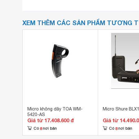
XEM THÊM CÁC SẢN PHẨM TƯƠNG 
Micro không dây TOA WM-
Micro Shure BLX
5420-AS
Giá từ 17.408.600 đ
Giá từ 14.490.
8
8
Có
nơi bán
Có
nơi bán