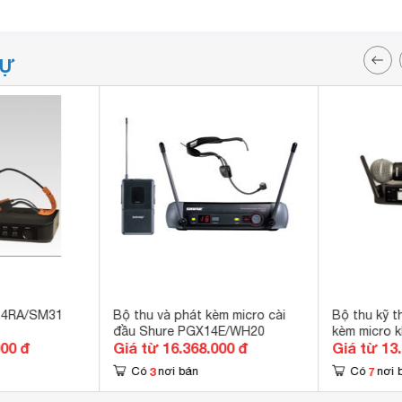
TỰ
14RA/SM31
Bộ thu và phát kèm micro cài
Bộ thu kỹ t
đầu Shure PGX14E/WH20
kèm micro 
000 đ
Giá từ 16.368.000 đ
Giá từ 13
Shure GLX
3
7
Có
nơi bán
Có
nơi 