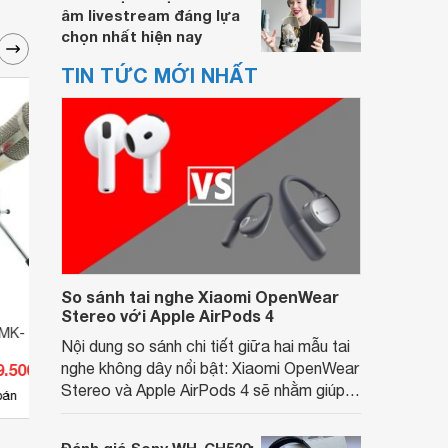
âm livestream đáng lựa
chọn nhất hiện nay
TIN TỨC MỚI NHẤT
So sánh tai nghe Xiaomi OpenWear
Stereo với Apple AirPods 4
 MK- F500TL
Micro thu âm Fifine K669
Micro
Nội dung so sánh chi tiết giữa hai mẫu tai
nghe không dây nổi bật: Xiaomi OpenWear
9.500 đ
Giá từ 939.400 đ
Giá 
Stereo và Apple AirPods 4 sẽ nhằm giúp
4
bán
Có
nơi bán
Có
người dùng đưa ra lựa chọn phù hợp nhất
dựa trên nhu cầu và sở thích cá nhân. Cả