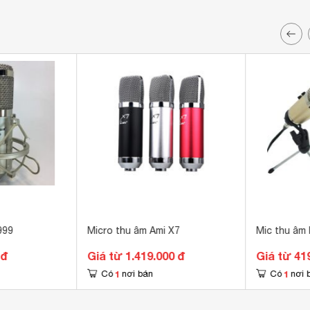
999
Micro thu âm Ami X7
Mic thu âm
 đ
Giá từ 1.419.000 đ
Giá từ 41
1
1
Có
nơi bán
Có
nơi 