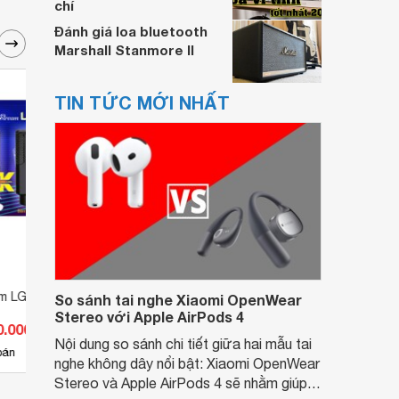
chí
Đánh giá loa bluetooth
Marshall Stanmore II
TIN TỨC MỚI NHẤT
âm LGT 240
Micro thu âm Ami BM900
Micro
So sánh tai nghe Xiaomi OpenWear
Stereo với Apple AirPods 4
0.000 đ
Giá từ 178.200 đ
Giá 
Nội dung so sánh chi tiết giữa hai mẫu tai
9
bán
Có
nơi bán
Có
nghe không dây nổi bật: Xiaomi OpenWear
Stereo và Apple AirPods 4 sẽ nhằm giúp