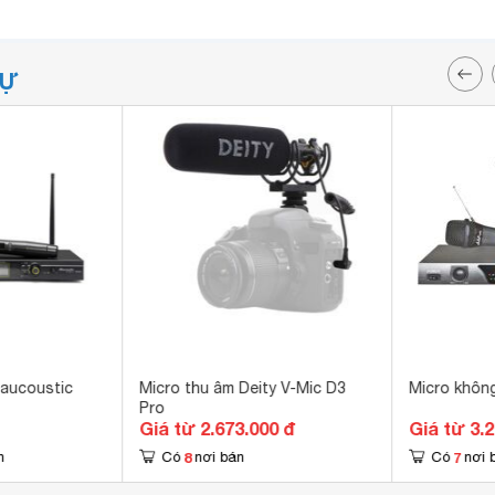
TỰ
aucoustic
Micro thu âm Deity V-Mic D3
Micro khôn
Pro
Giá từ 2.673.000 đ
Giá từ 3.
8
7
n
Có
nơi bán
Có
nơi 