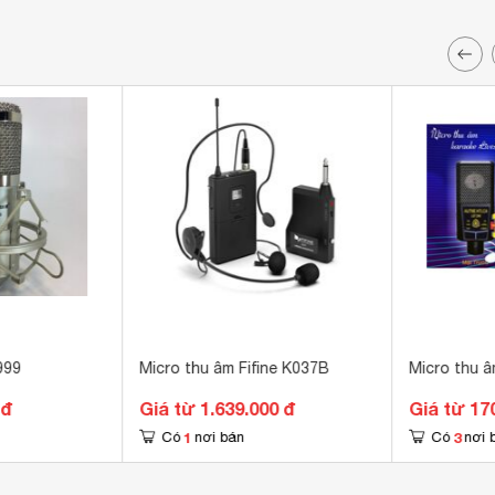
999
Micro thu âm Fifine K037B
Micro thu 
 đ
Giá từ 1.639.000 đ
Giá từ 17
1
3
Có
nơi bán
Có
nơi 