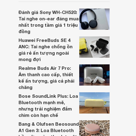
người dùng đưa ra lựa chọn phù hợp nhất
dựa trên nhu cầu và sở thích cá nhân. Cả
Đánh giá Sony WH-CH520:
hai đều là sản phẩm chất lượng cao,
Tai nghe on-ear đáng mua
nhưng hướng tới đối tượng khách hàng
nhất trong tầm giá 1 triệu
khác nhau.
đồng
Huawei FreeBuds SE 4
ANC: Tai nghe chống ồn
giá rẻ ấn tượng ngoài
mong đợi
Realme Buds Air 7 Pro:
Âm thanh cao cấp, thiết
kế ấn tượng, giá cả phải
chăng
Bose SoundLink Plus: Loa
Bluetooth mạnh mẽ,
nhưng trải nghiệm đắm
chìm còn hạn chế
Bang & Olufsen Beosound
A1 Gen 3: Loa Bluetooth