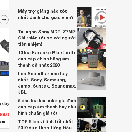
tần số và nhu cầu sử dụng mà micro thu
âm có nhiều loại khác nhau. Vậy nên lựa
Máy trợ giảng nào tốt
chọn micro thu âm nào để làm vlog hiệu
nhất dành cho giáo viên?
quả? Dưới đây là top 5 bạn đọc có thể
tham khảo.
Tai nghe Sony MDR-Z7M2:
Cải thiện tốt so với người
tiền nhiệm!
10 loa Karaoke Bluetooth
cao cấp chính hãng âm
thanh đã nhất 2020
Loa Soundbar nào hay
nhất: Sony, Samsung,
Jamo, Suntek, Soundmax,
JBL
5 dàn loa karaoke gia đình
g dây AAP K600
Microphones cổ ngỗng Shure
Micro
cao cấp âm thanh hay cấu
EZG/12
hình chuẩn giá tốt
289.000 đ
Giá từ 3.454.000 đ
Giá 
TOP 5 loa vi tính tốt nhất
4
bán
Có
nơi bán
Có
2019 dựa theo từng tiêu