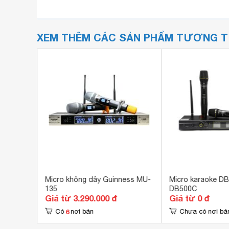
XEM THÊM CÁC SẢN PHẨM TƯƠNG 
xe hơi
Micro không dây Guinness MU-
Micro karaoke DB
350
135
DB500C
Giá từ 3.290.000 đ
Giá từ 0 đ
6
Có
nơi bán
Chưa có nơi bá