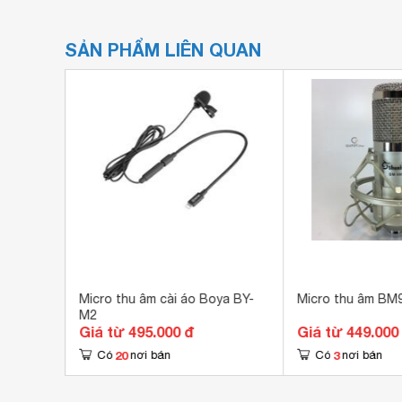
SẢN PHẨM LIÊN QUAN
Micro thu âm cài áo Boya BY-
Micro thu âm BM
M2
Giá từ 495.000 đ
Giá từ 449.000
20
3
Có
nơi bán
Có
nơi bán