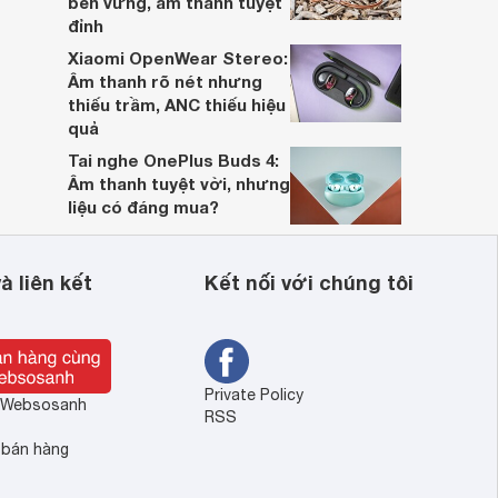
bền vững, âm thanh tuyệt
đỉnh
Xiaomi OpenWear Stereo:
Âm thanh rõ nét nhưng
thiếu trầm, ANC thiếu hiệu
quả
Tai nghe OnePlus Buds 4:
Âm thanh tuyệt vời, nhưng
liệu có đáng mua?
à liên kết
Kết nối với chúng tôi
Private Policy
ề Websosanh
RSS
 bán hàng