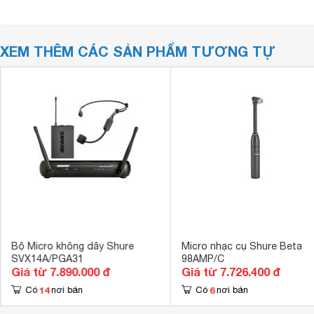
XEM THÊM CÁC SẢN PHẨM TƯƠNG TỰ
Bộ Micro không dây Shure
Micro nhạc cụ Shure Beta
SVX14A/PGA31
98AMP/C
Giá từ 7.890.000 đ
Giá từ 7.726.400 đ
14
6
Có
nơi bán
Có
nơi bán