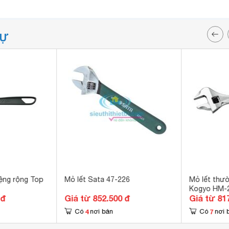
TỰ
ệng rộng Top
Mỏ lết Sata 47-226
Mỏ lết thư
Kogyo HM-
 đ
Giá từ 852.500 đ
Giá từ 81
4
7
Có
nơi bán
Có
nơi 