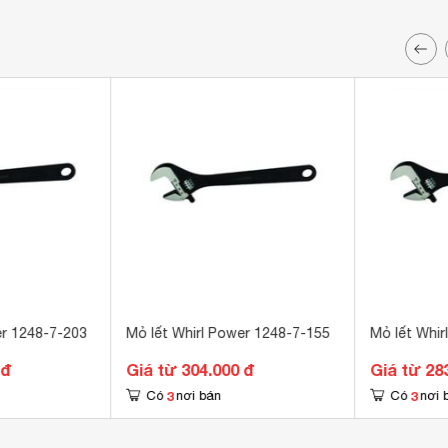
er 1248-7-203
Mỏ lết Whirl Power 1248-7-155
Mỏ lết Whir
 đ
Giá từ 304.000 đ
Giá từ 28
3
3
Có
nơi bán
Có
nơi 