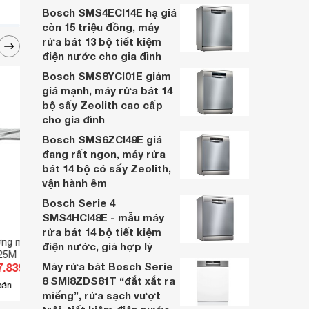
phù hợp với nhu cầu sử dụng của bạn
Bosch SMS4ECI14E hạ giá
nhất? Khám phá ngay 15 sản phẩm sau
còn 15 triệu đồng, máy
đây.
rửa bát 13 bộ tiết kiệm
điện nước cho gia đình
Bosch SMS8YCI01E giảm
giá mạnh, máy rửa bát 14
bộ sấy Zeolith cao cấp
cho gia đình
Bosch SMS6ZCI49E giá
đang rất ngon, máy rửa
bát 14 bộ có sấy Zeolith,
vận hành êm
Bosch Serie 4
SMS4HCI48E - mẫu máy
rửa bát 14 bộ tiết kiệm
ờng miệng rộng Top
Mỏ lết thường miệng rộng mini
Mỏ lế
điện nước, giá hợp lý
25M
xanh Top Kogyo HM-32MSNB
Máy rửa bát Bosch Serie
7.839 đ
Giá từ 1.170.070 đ
Giá 
8 SMI8ZDS81T “đắt xắt ra
2
bán
Có
nơi bán
Có
miếng”, rửa sạch vượt