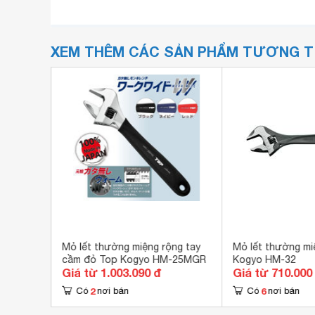
XEM THÊM CÁC SẢN PHẨM TƯƠNG 
37 C2-
Mỏ lết thường miệng rộng tay
Mỏ lết thường mi
cầm đỏ Top Kogyo HM-25MGR
Kogyo HM-32
Giá từ 1.003.090 đ
Giá từ 710.000
2
6
Có
nơi bán
Có
nơi bán