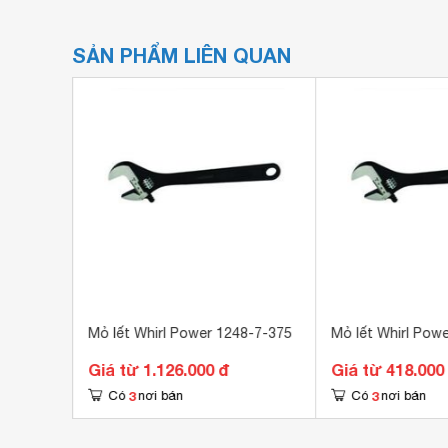
SẢN PHẨM LIÊN QUAN
Mỏ lết Whirl Power 1248-7-375
Mỏ lết Whirl Pow
Giá từ 1.126.000 đ
Giá từ 418.000
3
3
Có
nơi bán
Có
nơi bán