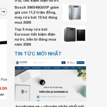
trội, tiết kiệm điện nước
Bosch SMS46GI01P giảm
giá còn 11,2 triệu đồng,
máy rửa bát 12 bộ đáng
mua 2026
Top 5 máy rửa bát
Eurosun tiết kiệm điện
nước, bền bỉ đáng mua
năm 2026
TIN TỨC MỚI NHẤT
l Power 1248-7-105
Mỏ lết Whirl Power 1248-7-250
Mỏ lế
450
3.000 đ
Giá từ 536.000 đ
Giá 
3
bán
Có
nơi bán
Có
Jucohome.vn – chuyên phân phối nội