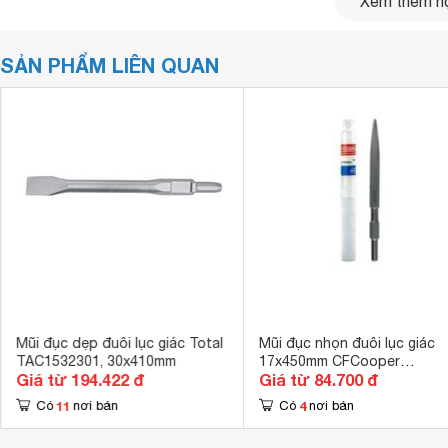
Xem thêm nộ
SẢN PHẨM LIÊN QUAN
Khác hẳn với dậm chân tại chỗ khi đã gặt hái được nhiều th
dụng cụ cầm tay, thương hiệu hàng đầu châu Âu Total luôn 
cứu, phát triển và nâng cao chất lượng sản phẩm để phù 
Mũi đục dẹp đuôi lục giác Total
Mũi đục nhọn đuôi lục giác
sản phẩm của Total có xuất xứ từ Trung Quốc, mẫu mã đa 
TAC1532301, 30x410mm
17x450mm CFCooper
gia dụng,…
Giá từ 194.422 đ
Giá từ 84.700 đ
CHP17450
11
4
Có
nơi bán
Có
nơi bán