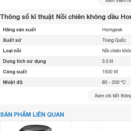
Xem thêm nộ
Thông số kĩ thuật Nồi chiên không dầu H
Hãng sản xuất
Homgeek 
Xuất xứ
Trung Quốc 
Loại nồi
Nồi chiên khô
Dung tích sử dụng
3.5 lít
Công suất
1500 W
Nhiệt độ
80 - 200 °C
Hẹn giờ
0 - 30 phút
Xem chi tiết thông
Bảng điều khiển
Nút xoay 
SẢN PHẨM LIÊN QUAN
Chức năng nấu
Chiên, nướng
Phụ kiện lòng nồi
Rổ chiên 