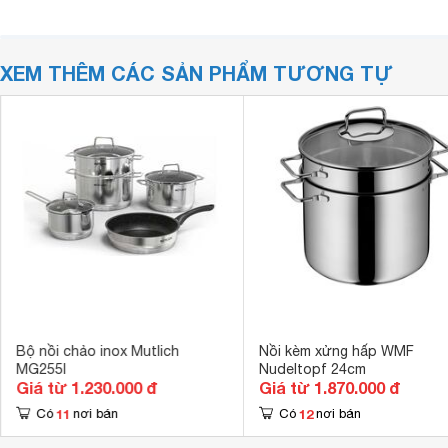
XEM THÊM CÁC SẢN PHẨM TƯƠNG TỰ
Bộ nồi chảo inox Mutlich
Nồi kèm xửng hấp WMF
MG255I
Nudeltopf 24cm
Giá từ 1.230.000 đ
Giá từ 1.870.000 đ
11
12
Có
nơi bán
Có
nơi bán