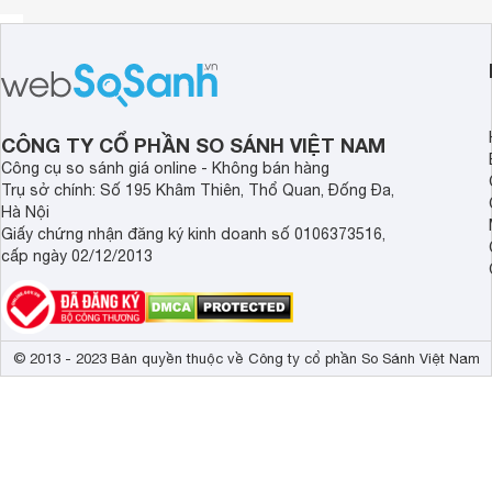
Nồi nấu với 3 mâm nhiệt cùng công nghệ nấu cao tần (IH) c
nồi nhiều hay ít giúp cơm không bị khô hay nhão, luôn đảm
Chức năng hẹn giờ nấu hỗ trợ tích cực người dùng lúc bận 
Dùng nồi cơm điện bền tốt
- Đảm bảo nồi cơm điện được sử dụng với nguồn điện ổn đị
CÔNG TY CỔ PHẦN SO SÁNH VIỆT NAM
Công cụ so sánh giá online - Không bán hàng
- Vệ sinh nồi cơm thường xuyên, từ vỏ nồi, lòng nồi đến nắ
Trụ sở chính: Số 195 Khâm Thiên, Thổ Quan, Đống Đa,
Hà Nội
- Đảm bảo dùng đúng cách theo hướng dẫn của nhà sản xuất
Giấy chứng nhận đăng ký kinh doanh số 0106373516,
cấp ngày 02/12/2013
Nồi cơm điện Sunhouse Mama 1.5 lít SHD8955 sản phẩm chấ
chị em nội trợ.
© 2013 - 2023 Bản quyền thuộc về Công ty cổ phần So Sánh Việt Nam