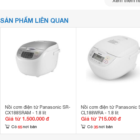
Xem thêm nộ
SẢN PHẨM LIÊN QUAN
Nồi cơm điện tử Panasonic SR-
Nồi cơm điện tử Panasonic 
CX188SRAM - 1.8 lít
CL188WRA - 1.8 lít
Giá từ 1.500.000 đ
Giá từ 715.000 đ
65
35
Có
nơi bán
Có
nơi bán