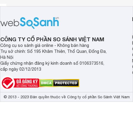
Với công nghệ này, nồi được trang bị 3 mâm nhiệt cho khả 
dưới lên trên và luân chuyển xung quanh thành nồi, giúp c
có của hạt gạo. Công suất của nồi là 765W giúp cơm chín 
Tích hợp tới 16 chương trình nấu đa dạng
CÔNG TY CỔ PHẦN SO SÁNH VIỆT NAM
Nồi cơm điện tử Panasonic SR-CL188WRAM được tích hợp 
Công cụ so sánh giá online - Không bán hàng
chọn sao cho phù hợp với các nguyên liệu đa dạng như gạo
Trụ sở chính: Số 195 Khâm Thiên, Thổ Quan, Đống Đa,
gạo như nấu dẻo, nấu gạo trắng cứng... Nhờ đó, chỉ với m
Hà Nội
biến được nhiều món ăn cho gia đình.
Giấy chứng nhận đăng ký kinh doanh số 0106373516,
cấp ngày 02/12/2013
© 2013 - 2023 Bản quyền thuộc về Công ty cổ phần So Sánh Việt Nam