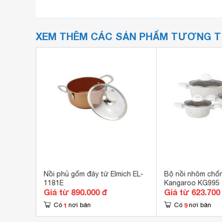
XEM THÊM CÁC SẢN PHẨM TƯƠNG 
sun
Nồi phủ gốm đáy từ Elmich EL-
Bộ nồi nhôm chốn
1181E
Kangaroo KG995
Giá từ 890.000 đ
Giá từ 623.700
1
9
Có
nơi bán
Có
nơi bán