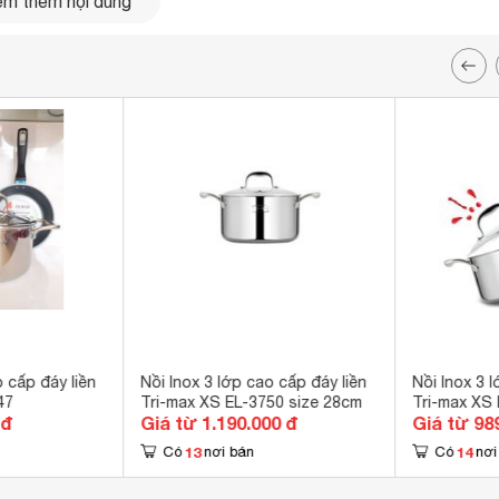
m thêm nội dung
n
o cấp đáy liền
Nồi Inox 3 lớp cao cấp đáy liền
Nồi Inox 3 
47
Tri-max XS EL-3750 size 28cm
Tri-max XS
 đ
Giá từ 1.190.000 đ
Giá từ 98
13
14
Có
nơi bán
Có
nơi