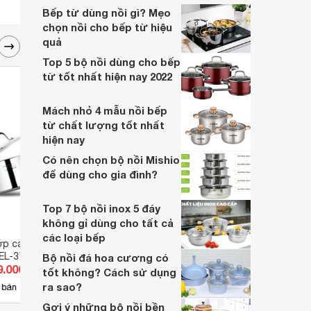
về dòng sản phẩm này trong bài viết dưới
Bếp từ dùng nồi gì? Mẹo
đây.
chọn nồi cho bếp từ hiệu
quả
Top 5 bộ nồi dùng cho bếp
từ tốt nhất hiện nay 2022
Mách nhỏ 4 mẫu nồi bếp
từ chất lượng tốt nhất
hiện nay
Có nên chọn bộ nồi Mishio
để dùng cho gia đình?
Top 7 bộ nồi inox 5 đáy
không gỉ dùng cho tất cả
các loại bếp
lớp cao cấp đáy liền
Nồi tay cầm thủy tinh Visions 1l
Nồi l
 EL-3749
VSP-1/CL1
24CM
Bộ nồi đá hoa cương có
9.000 đ
Giá từ 1.083.000 đ
Giá 
tốt không? Cách sử dụng
ra sao?
5
 bán
Có
nơi bán
Có
Gợi ý những bộ nồi bền