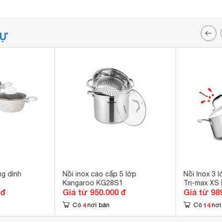
TỰ
g dính
Nồi inox cao cấp 5 lớp
Nồi Inox 3 
Kangaroo KG28S1
Tri-max XS
 đ
Giá từ 950.000 đ
Giá từ 98
4
14
Có
nơi bán
Có
nơi