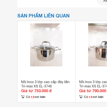
Xe
SẢN PHẨM LIÊN QUAN
Chất liệu inox 304 cao cấp, tuyệt đối an toà
lớp đáy
Nồi Inox 3 lớp cao cấp đáy liền
Nồi Inox 3 lớp ca
Tri-max XS EL-3746
Tri-max XS EL-37
Giá từ 753.000 đ
Giá từ 790.000
13
14
Có
nơi bán
Có
nơi bán