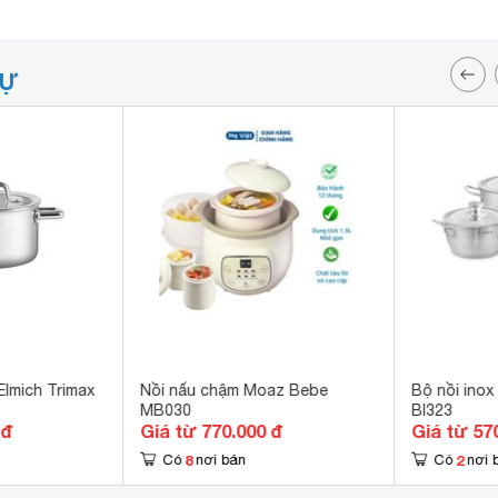
TỰ
 Elmich Trimax
Nồi nấu chậm Moaz Bebe
Bộ nồi inox 3
MB030
BI323
 đ
Giá từ 770.000 đ
Giá từ 57
8
2
Có
nơi bán
Có
nơi 