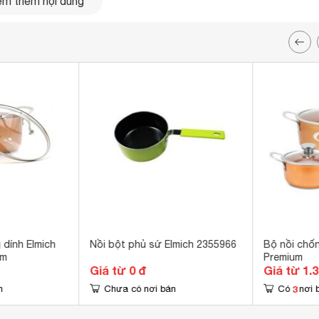
m thêm nội dung
181
 có khả năng bắt từ, hiệu suất bắt từ lên đến 95%, tiết kiệm
 dính Elmich
Nồi bột phủ sứ Elmich 2355966
Bộ nồi chốn
cm
Premium
Giá từ 0 đ
Giá từ 1.
3
n
Chưa có nơi bán
Có
nơi 