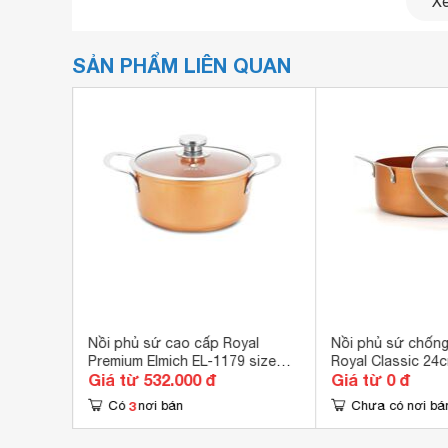
Xe
SẢN PHẨM LIÊN QUAN
Nồi phủ sứ cao cấp Elmich Royal Premium EL-1
Đáy từ hàn kín full induction, 100% diện tích đáy
30% điện năng tiêu thụ.
ch Royal
Nồi phủ sứ cao cấp Royal
Nồi phủ sứ chống
Premium Elmich EL-1179 size
Royal Classic 24
Giá từ 532.000 đ
Giá từ 0 đ
18cm
3
Có
nơi bán
Chưa có nơi bá