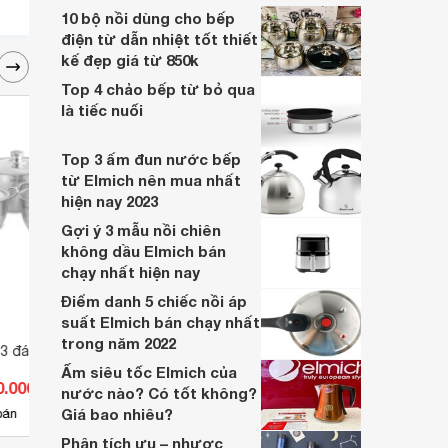
nấu được trên bếp từ, vừa thẩm mỹ vừa
10 bộ nồi dùng cho bếp
tốt cho sức khỏe.
điện từ dẫn nhiệt tốt thiết
kế đẹp giá từ 850k
Top 4 chảo bếp từ bỏ qua
là tiếc nuối
Top 3 ấm đun nước bếp
từ Elmich nên mua nhất
hiện nay 2023
Gợi ý 3 mẫu nồi chiên
không dầu Elmich bán
chạy nhất hiện nay
Điểm danh 5 chiếc nồi áp
suất Elmich bán chạy nhất
trong năm 2022
 đáy Sato ST-
Bộ nồi chảo ấm inox Kangaroo
Nồi i
KG998M
Alvar
Ấm siêu tốc Elmich của
0.000 đ
Giá từ 630.000 đ
Giá 
nước nào? Có tốt không?
Giá bao nhiêu?
7
bán
Có
nơi bán
Có
Phân tích ưu – nhược