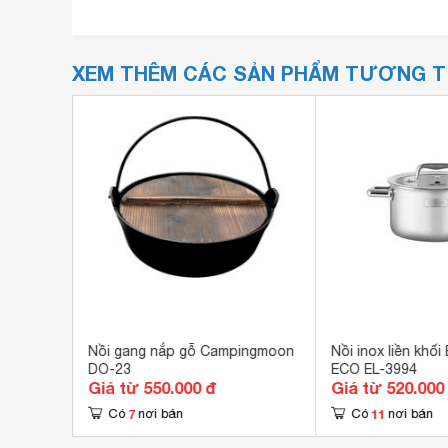
XEM THÊM CÁC SẢN PHẨM TƯƠNG 
 Orsay
Nồi gang nắp gỗ Campingmoon
Nồi inox liền khối
DO-23
ECO EL-3994
Giá từ 550.000 đ
Giá từ 520.000
7
11
Có
nơi bán
Có
nơi bán