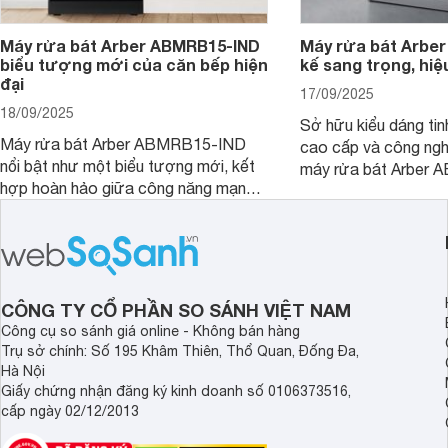
Máy rửa bát Arber ABMRB15-IND
Máy rửa bát Arber
biểu tượng mới của căn bếp hiện
kế sang trọng, hiệ
đại
17/09/2025
18/09/2025
Sở hữu kiểu dáng tinh
Máy rửa bát Arber ABMRB15-IND
cao cấp và công nghệ
nổi bật như một biểu tượng mới, kết
máy rửa bát Arber
hợp hoàn hảo giữa công năng mạnh
chỉ giúp tiết kiệm th
mẽ và thiết kế tinh tế. Đây chính là trợ
điện năng mà còn đả
thủ đắc lực giúp giải phóng đôi tay,
luôn sạch bóng, diệt 
mang lại sự thoải mái và sang trọng
Cùng Websosanh.vn đ
trong từng khoảnh khắc quây quần.
tính năng nổi bật củ
CÔNG TY CỔ PHẦN SO SÁNH VIỆT NAM
Công cụ so sánh giá online - Không bán hàng
Trụ sở chính: Số 195 Khâm Thiên, Thổ Quan, Đống Đa,
Hà Nội
Giấy chứng nhận đăng ký kinh doanh số 0106373516,
cấp ngày 02/12/2013