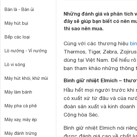
Bàn là - Bàn ủi
Những đánh giá và phân tích 
đây sẽ giúp bạn biết có nên m
Máy hút bụi
thì sao nên mua.
Bếp các loại
Cùng với các thương hiệu
bì
Lò nướng - Vỉ nướng
Thermos, Tiger, Zebra, Zojiru
dùng tại Việt Nam. Để hiểu rõ
Lò vi sóng
bạn tham khảo những thông t
Máy hút khói, khử mùi
Bình giữ nhiệt Elmich – thươ
Hầu hết mọi người trước khi 
Máy làm bánh
có xuất xứ từ đâu và của nướ
Máy pha cà phê
đoàn sản xuất và kinh doanh 
Cộng hòa Séc.
Máy xay, máy ép
Bình giữ nhiệt Elmich nói riê
Máy đánh trứng
được đánh giá cao về chất lư