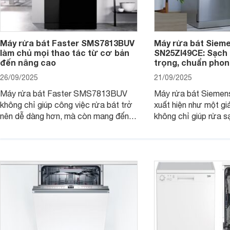
Máy rửa bát Faster SMS7813BUV
Máy rửa bát Siem
làm chủ mọi thao tác từ cơ bản
SN25ZI49CE: Sạch 
đến nâng cao
trọng, chuẩn pho
26/09/2025
21/09/2025
Máy rửa bát Faster SMS7813BUV
Máy rửa bát Sieme
không chỉ giúp công việc rửa bát trở
xuất hiện như một giả
nên dễ dàng hơn, mà còn mang đến
không chỉ giúp rửa 
sự an toàn, tiết kiệm và tiện nghi cho
bát đĩa trong một lầ
căn bếp hiện đại. Cùng Websosanh.vn
còn đem đến sự sang 
đi tìm hiểu những tính năng nổi bật mà
trong từng đường nét
sản phẩm này mang lại nhé.
chúng tôi đi đánh giá
này nhé.