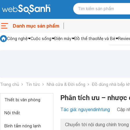
Danh mục sản phẩm
Công nghệ
Cuộc sống
Điện máy
Đồ thể thao
Mẹ và Bé
Revie
Trang chủ
Tin tức
Nhà cửa & Đời sống
Đồ dùng nhà bếp k
Phân tích ưu – nhược 
Thiết bị văn phòng
Tác giả: nguyendinhtung
Cập nh
Nội thất
Chuyển tới nội dung chính trong 
Bình tắm nóng lạnh