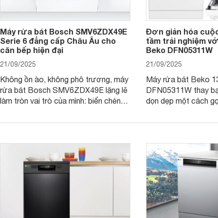
Máy rửa bát Bosch SMV6ZDX49E
Đơn giản hóa cuộ
Serie 6 đẳng cấp Châu Âu cho
tầm trải nghiệm vớ
căn bếp hiện đại
Beko DFN05311W
21/09/2025
21/09/2025
Không ồn ào, không phô trương, máy
Máy rửa bát Beko 1
rửa bát Bosch SMV6ZDX49E lặng lẽ
DFN05311W thay bạn
làm tròn vai trò của mình: biến chén
dọn dẹp một cách gọ
đĩa bẩn thành sáng bóng, và biến căn
và tiết kiệm tối đa 
bếp thành không gian tiện nghi, sang
chỉ là một thiết bị gi
trọng chuẩn châu Âu. Cùng
người bạn đồng hành
Websosanh.vn đi tìm hiểu chi tiết sản
gian bếp của gia đình
phẩm này nhé.
người.