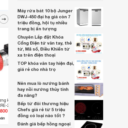
Bosch Serie 6 14 bộ SMS6ZCI16E sẽ là
lựa chọn rất đáng cân nhắc hiện nay.
Máy rửa bát 10 bộ Junger
DWJ-450 đại hạ giá còn 7
triệu đồng, hội tụ nhiều
trang bị ấn tượng
Chuyên Lắp đặt Khóa
Cổng Điện tử vân tay, thẻ
từ, Mã số, Điều Khiển từ
xa trên điện thoại
TOP khóa vân tay hiện đại,
giá rẻ cho nhà trọ
Nên mua lò nướng bánh
hay nồi nướng thủy tinh
đa năng?
ừng khẩn cấp phi 25
Đầu nối cáp Leipole JST2.5-PE
Chấn 
Bếp từ đôi thương hiệu
CRE-25R1R
Chefs giá rẻ từ 5 triệu
.800 đ
Giá từ 29.205 đ
Giá 
đồng có loại nào tốt ?
3
bán
Có
nơi bán
Có
Đánh giá bếp hồng ngoại