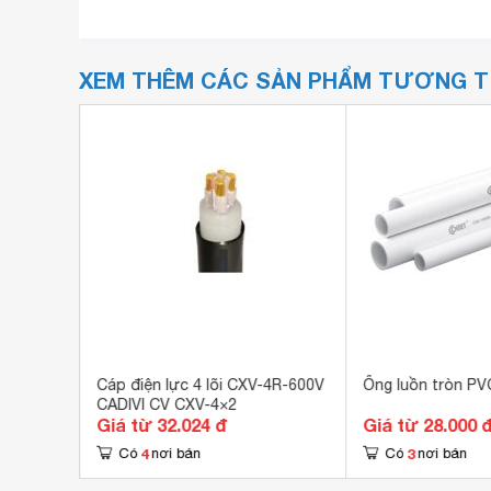
XEM THÊM CÁC SẢN PHẨM TƯƠNG 
Cáp điện lực 4 lõi CXV-4R-600V
Ống luồn tròn P
CADIVI CV CXV-4×2
Giá từ 32.024 đ
Giá từ 28.000 
4
3
Có
nơi bán
Có
nơi bán