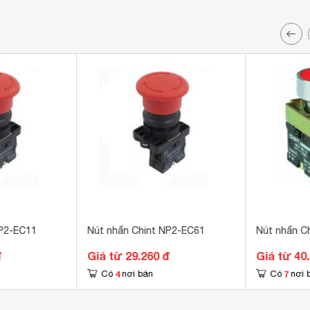
NP2-EC11
Nút nhấn Chint NP2-EC61
Nút nhấn C
đ
Giá từ 29.260 đ
Giá từ 40
4
7
Có
nơi bán
Có
nơi 