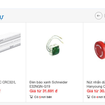
TỰ
VC CRC32/L
Đèn báo xanh Schneider
Nút nhấn d
E32NGN-G19
Hanyoung 
đ
Giá từ 31.691 đ
Giá từ 30
5
4
Có
nơi bán
Có
nơi 