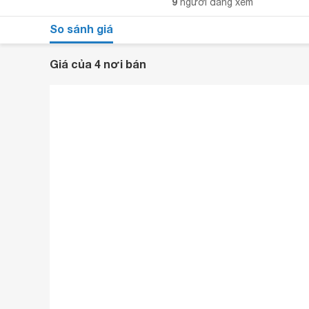
9
người đang xem
So sánh giá
Giá của 4 nơi bán