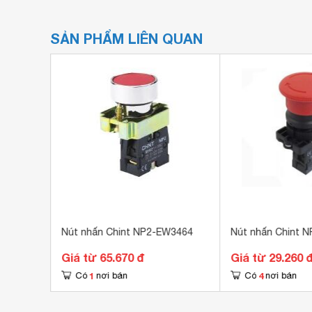
SẢN PHẨM LIÊN QUAN
2-B01
Nút nhấn Chint NP2-EW3464
Nút nhấn Chint 
Giá từ 65.670 đ
Giá từ 29.260 
1
4
Có
nơi bán
Có
nơi bán