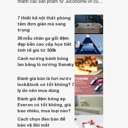
thành các sản phẩm từ Jucohome.vn cũng
luôn tốt nhất cho người sử dụng.
7 thiết kế nội thất phòng
tắm đơn giản mà sang
trọng
26 mẫu chăn ga gối đệm
đẹp bền cao cấp họa tiết
tinh tế giá từ 300k
Cách nướng bánh bông
lan bằng lò nướng Sanaky
Đánh giá bàn là hơi nước
lock&lock có tốt không? 7
lý do nên mua dùng
Đánh giá đệm bông ép
Everon có tốt không, giá
bao nhiêu, mua loại nào?
Cách chọn đèn bàn để
bảo vệ đôi mắt