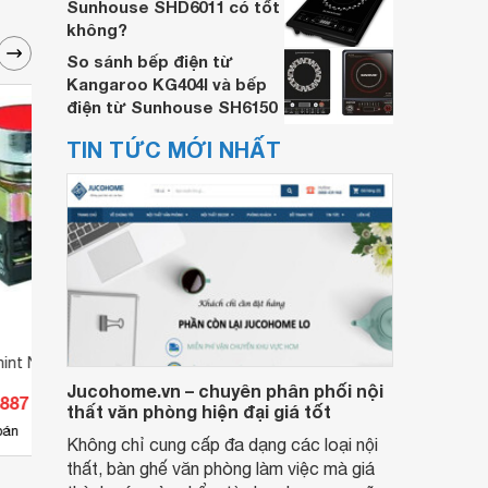
Sunhouse SHD6011 có tốt
không?
So sánh bếp điện từ
Kangaroo KG404I và bếp
điện từ Sunhouse SH6150
TIN TỨC MỚI NHẤT
hint NP2-EW3462
Nút nhấn Chint NP2-EC42
Nút n
Jucohome.vn – chuyên phân phối nội
.887 đ
Giá từ 29.260 đ
Giá 
thất văn phòng hiện đại giá tốt
5
bán
Có
nơi bán
Có
Không chỉ cung cấp đa dạng các loại nội
thất, bàn ghế văn phòng làm việc mà giá