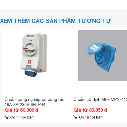
XEM THÊM CÁC SẢN PHẨM TƯƠNG TỰ
Ổ cắm công nghiệp có công tắc
Ổ cắm cố định MPE MPN-41
16A-3P-230V-6H-IP44
Giá từ 69.300 đ
Giá từ 83.853 đ
11
19
Có
nơi bán
Có
nơi bán