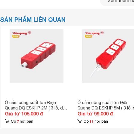
Xem thêm nộ
SẢN PHẨM LIÊN QUAN
Ổ cắm công suất lớn Điện
Ổ cắm công suất lớn Điện
Quang ĐQ ESKHP 2M ( 3 lỗ, dây
Quang ĐQ ESKHP 5M ( 3 lỗ, 
ĐQ ESKHP có thiết kế kế nhỏ gọn, kiểu dáng góc cạnh mạnh 
Giá từ 105.000 đ
Giá từ 99.000 đ
dài 2m )
dài 5m )
chuyển.
7
11
Có
nơi bán
Có
nơi bán
Bên cạnh đó dây dài 10m cho bạn kéo dây thoải mái tại các s