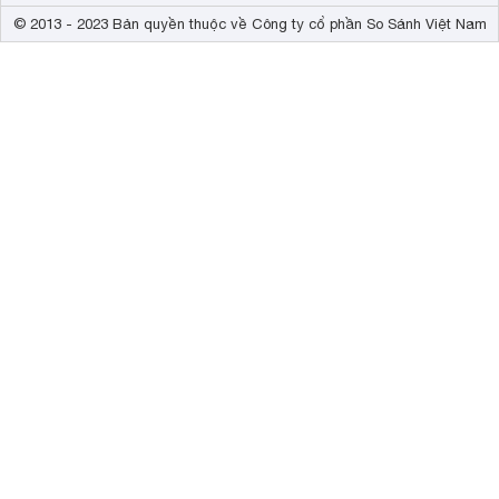
© 2013 - 2023 Bản quyền thuộc về Công ty cổ phần So Sánh Việt Nam
Vỏ ổ cắm được làm hoàn toàn từ nhựa ABS bền, cách điện, c
nhựa PBT đạt tiêu chuẩn chống cháy.
Lỗ cắm làm bằng chấu đồng nguyên chất. Ổ Điện Quang ĐQ 