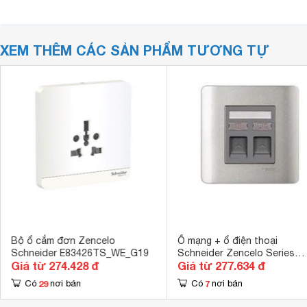
XEM THÊM CÁC SẢN PHẨM TƯƠNG TỰ
Bộ ổ cắm đơn Zencelo
Ổ mạng + ổ điện thoại
Schneider E83426TS_WE_G19
Schneider Zencelo Series
Giá từ 274.428 đ
Giá từ 277.634 đ
E8432TDRJS-5-SA-G19
29
7
Có
nơi bán
Có
nơi bán