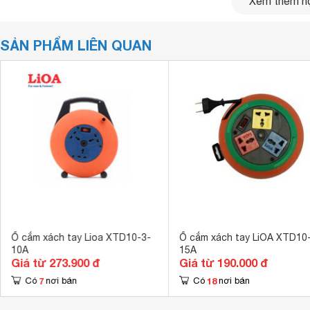
Xem thêm nộ
SẢN PHẨM LIÊN QUAN
Ổ cắm xách tay Lioa XTD10-3-
Ổ cắm xách tay LiOA XTD10
10A
15A
Giá từ 273.900 đ
Giá từ 190.000 đ
7
18
Có
nơi bán
Có
nơi bán