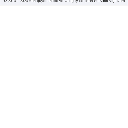
© 2013 - 2023 Bản quyền thuộc về Công ty cổ phần So Sánh Việt Nam