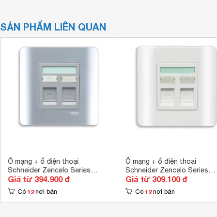
SẢN PHẨM LIÊN QUAN
Ổ mạng + ổ điện thoại
Ổ mạng + ổ điện thoại
Schneider Zencelo Series
Schneider Zencelo Series
Giá từ 394.900 đ
Giá từ 309.100 đ
E8432TDRJS_6SA_G19
E8432TDRJS_6_G19
12
12
Có
nơi bán
Có
nơi bán