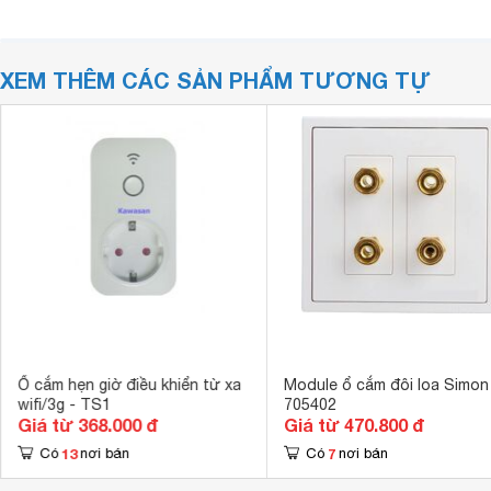
XEM THÊM CÁC SẢN PHẨM TƯƠNG TỰ
Ổ cắm hẹn giờ điều khiển từ xa
Module ổ cắm đôi loa Simon
wifi/3g - TS1
705402
Giá từ 368.000 đ
Giá từ 470.800 đ
13
7
Có
nơi bán
Có
nơi bán