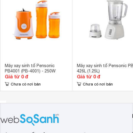
dõi được quá t
Dễ dàng tháo r
Chất liệu cối xay
Nhựa 
Chất liệu lưỡi dao
Thép không gỉ
Chất liệu máy
Nhựa 
Số lượng cối
2 cối 
Dung tích cối
1000ml 
Máy xay sinh tố Pensonic
Máy xay sinh tố Pensonic P
PB4001 (PB-4001) - 250W
426L (1.25L)
Giá từ 0 đ
Giá từ 0 đ
Chưa có nơi bán
Chưa có nơi bán