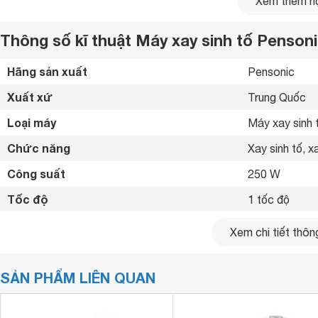
Xem thêm nộ
Thông số kĩ thuật Máy xay sinh tố Pensoni
Hãng sản xuất
Pensonic 
Xuất xứ
Trung Quốc 
Loại máy
Máy xay sinh 
Chức năng
Xay sinh tố, xa
Công suất
250 W
Máy xay sinh tố Pensonic PB-328 - Tiện lợi cho
Tốc độ
1 tốc độ
Cối xay kháng vỡ cao cấp
Nút chỉnh tốc độ
Nút nhấn 
Xem chi tiết thông
Cối xay bằng nhựa cao cấp kháng vỡ trong suốt, dễ vệ sin
vào cối xay, cũng như theo dõi được quá trình xay.
Tự ngắt khi quá
Tính năng an toàn
Chân đế chống
SẢN PHẨM LIÊN QUAN
Cối xay bằng 
kiểm soát đượ
Tiện ích