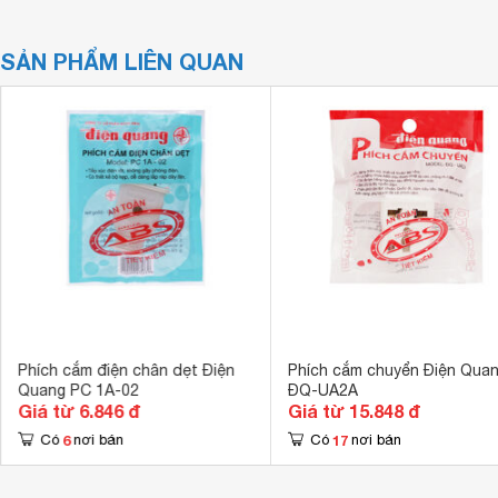
SẢN PHẨM LIÊN QUAN
Phích cắm điện chân dẹt Điện
Phích cắm chuyển Điện Qua
Quang PC 1A-02
ĐQ-UA2A
Giá từ 6.846 đ
Giá từ 15.848 đ
6
17
Có
nơi bán
Có
nơi bán