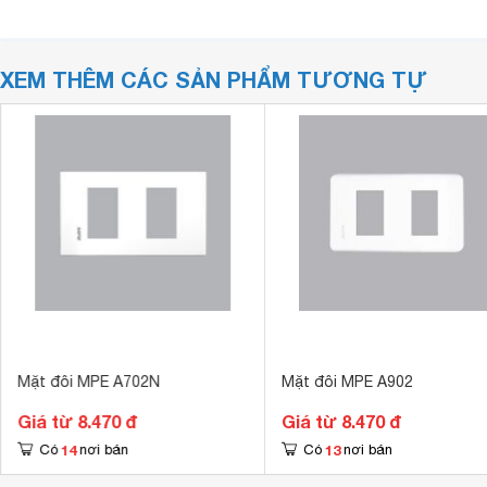
XEM THÊM CÁC SẢN PHẨM TƯƠNG TỰ
Mặt đôi MPE A702N
Mặt đôi MPE A902
Giá từ 8.470 đ
Giá từ 8.470 đ
14
13
Có
nơi bán
Có
nơi bán