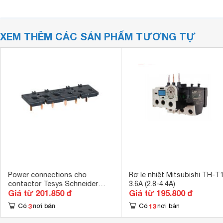
XEM THÊM CÁC SẢN PHẨM TƯƠNG TỰ
Power connections cho
Rơ le nhiệt Mitsubishi TH-T1
contactor Tesys Schneider
3.6A (2.8-4.4A)
Giá từ 201.850 đ
Giá từ 195.800 đ
LAD9V5
3
13
Có
nơi bán
Có
nơi bán