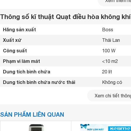
Xem thêm nộ
Thông số kĩ thuật Quạt điều hòa không kh
Hãng sản xuất
Boss 
Quạt điều hòa Boss S102
được thiết kế tiện lợi, chắ
Xuất xứ
Thái Lan 
Kiểu dáng bắt mắt, chất liệu nhựa ABS chắc chắn, m
lợi khi chuyển khắp nơi.
Công suất
100 W
Phạm vi làm mát
<10 m2
Dung tích bình chứa
20 lít
Dung tích bình chứa nước thải
Không có 
Chức năng
Tạo hơi nước 
Xem chi tiết thông
Tốc độ gió
3 mức gió 
SẢN PHẨM LIÊN QUAN
Chế độ gió
Gió thường 
Lưu lượng gió
1500 m³/h