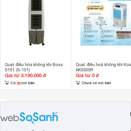
Bảng điều khiển
Điện tử, Rem
Hẹn giờ bật tắt
Có thang đo h
Tiện ích
Có van xả cặn
Đảo chiều gió 
Có bánh xe di
Kích thước
400 x 950 x 
Trọng lượng
9.8 kg
Quạt điều hòa không khí Boss
Quạt điều hoà không khí Ko
S101 (S-101)
AK5600R
Giá từ 3.190.000 đ
Giá từ 0 đ
32
Có
nơi bán
Chưa có nơi bán