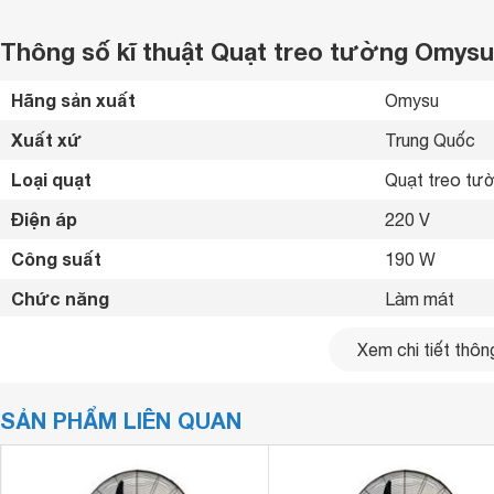
Thông số kĩ thuật Quạt treo tường Omy
Hãng sản xuất
Omysu 
Xuất xứ
Trung Quốc 
Loại quạt
Quạt treo tư
Điện áp
220 V
Công suất
190 W
Chức năng
Làm mát 
Số cánh
4 cánh
Xem chi tiết thông
Đường kính cánh quạt
60 cm
SẢN PHẨM LIÊN QUAN
Tốc độ gió
3 mức gió 