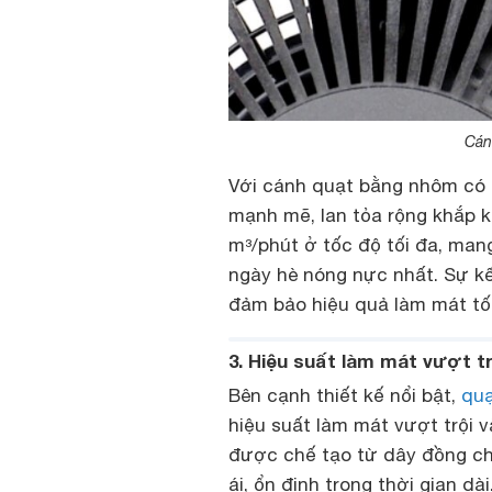
Cán
Với cánh quạt bằng nhôm có 
mạnh mẽ, lan tỏa rộng khắp kh
m³/phút ở tốc độ tối đa, man
ngày hè nóng nực nhất. Sự k
đảm bảo hiệu quả làm mát tố
3. Hiệu suất làm mát vượt tr
Bên cạnh thiết kế nổi bật,
quạ
hiệu suất làm mát vượt trội 
được chế tạo từ dây đồng ch
ái, ổn định trong thời gian d