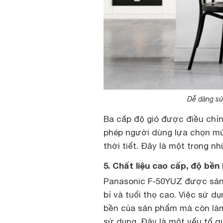
Dễ dàng sử 
Ba cấp độ gió được điều chỉ
phép người dùng lựa chọn mứ
thời tiết. Đây là một trong 
5. Chất liệu cao cấp, độ bền
Panasonic F-50YUZ được sản 
bỉ và tuổi thọ cao. Việc sử d
bền của sản phẩm mà còn làm 
sử dụng. Đây là một yếu tố qu