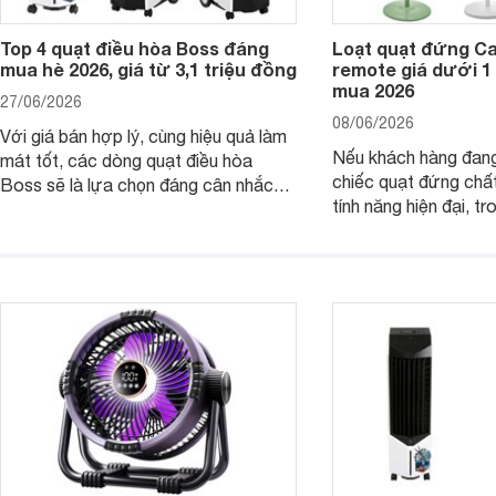
Top 4 quạt điều hòa Boss đáng
Loạt quạt đứng C
mua hè 2026, giá từ 3,1 triệu đồng
remote giá dưới 1
mua 2026
27/06/2026
08/06/2026
Với giá bán hợp lý, cùng hiệu quả làm
Nếu khách hàng đang
mát tốt, các dòng quạt điều hòa
chiếc quạt đứng chấ
Boss sẽ là lựa chọn đáng cân nhắc
tính năng hiện đại, tr
cho các không gian phòng mở. Dưới
hợp lý, thì dưới đây 
đây là loạt quạt điều hòa dưới 3 triệu
đứng Casper đáng câ
đáng mua hiện nay.
trường hiện nay.