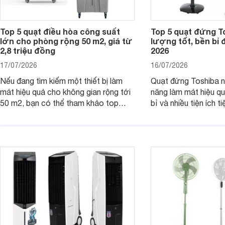
Top 5 quạt điều hòa công suất
Top 5 quạt đứng T
lớn cho phòng rộng 50 m2, giá từ
lượng tốt, bền bỉ
2,8 triệu đồng
2026
17/07/2026
16/07/2026
Nếu đang tìm kiếm một thiết bị làm
Quạt đứng Toshiba nổ
mát hiệu quả cho không gian rộng tới
năng làm mát hiệu qu
50 m2, bạn có thể tham khảo top
bỉ và nhiều tiện ích t
quạt điều hòa công suất lớn dưới đây.
là top 5 mẫu quạt đ
Đây đều là những sản phẩm đáng cân
mua hiện nay, phù hợ
nhắc trên thị trường năm 2026.
cầu sử dụng khác nh