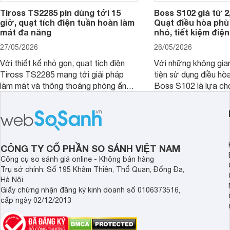
Tiross TS2285 pin dùng tới 15
Boss S102 giá từ 2
giờ, quạt tích điện tuần hoàn làm
Quạt điều hòa ph
mát đa năng
nhỏ, tiết kiệm điện
27/05/2026
26/05/2026
Với thiết kế nhỏ gọn, quạt tích điện
Với những không gia
Tiross TS2285 mang tới giải pháp
tiện sử dụng điều hò
làm mát và thông thoáng phòng ấn
Boss S102 là lựa ch
tượng kèm theo nhiều tính năng hiện
nhờ mức giá hợp lý, 
đại, đáp ứng tốt nhu cầu của nhiều
kiệm điện và hiệu qu
khách hàng.
đặc biệt khi kết hợp 
CÔNG TY CỔ PHẦN SO SÁNH VIỆT NAM
Công cụ so sánh giá online - Không bán hàng
Trụ sở chính: Số 195 Khâm Thiên, Thổ Quan, Đống Đa,
Hà Nội
Giấy chứng nhận đăng ký kinh doanh số 0106373516,
cấp ngày 02/12/2013