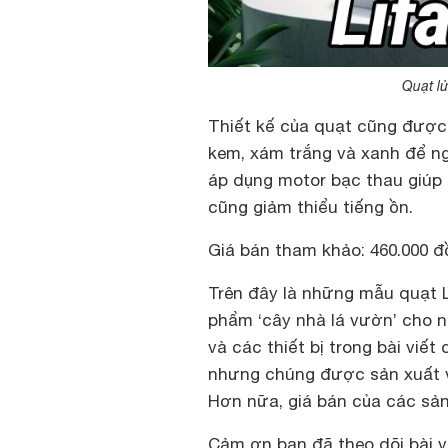
Quạt l
Thiết kế của quạt cũng được
kem, xám trắng và xanh để ng
áp dụng motor bạc thau giúp 
cũng giảm thiểu tiếng ồn.
Giá bán tham khảo: 460.000 đ
Trên đây là những mẫu quạt L
phẩm ‘cây nhà lá vườn’ cho n
và các thiết bị trong bài viế
nhưng chúng được sản xuất và
Hơn nữa, giá bán của các sản 
Cảm ơn bạn đã theo dõi bài vi