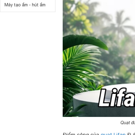
Máy tạo ẩm - hút ẩm
Quạt đứ
Điểm cộng của
quạt Lifan
Đ-6