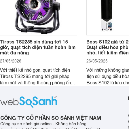
Tiross TS2285 pin dùng tới 15
Boss S102 giá từ 2
giờ, quạt tích điện tuần hoàn làm
Quạt điều hòa ph
mát đa năng
nhỏ, tiết kiệm điện
27/05/2026
26/05/2026
Với thiết kế nhỏ gọn, quạt tích điện
Với những không gia
Tiross TS2285 mang tới giải pháp
tiện sử dụng điều hò
làm mát và thông thoáng phòng ấn
Boss S102 là lựa ch
tượng kèm theo nhiều tính năng hiện
nhờ mức giá hợp lý, 
đại, đáp ứng tốt nhu cầu của nhiều
kiệm điện và hiệu qu
khách hàng.
đặc biệt khi kết hợp 
CÔNG TY CỔ PHẦN SO SÁNH VIỆT NAM
Công cụ so sánh giá online - Không bán hàng