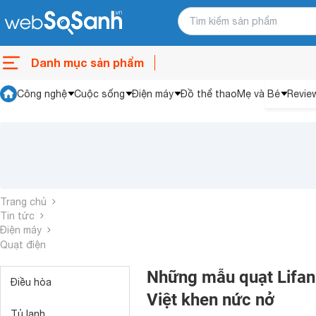
Danh mục sản phẩm
Công nghệ
Cuộc sống
Điện máy
Đồ thể thao
Mẹ và Bé
Revie
Trang chủ
Tin tức
Điện máy
Quạt điện
Những mẫu quạt Lifan 
Điều hòa
Việt khen nức nở
Tủ lạnh