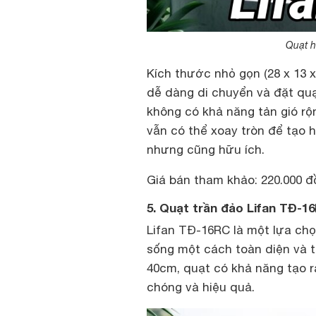
Quạt h
Kích thước nhỏ gọn (28 x 13 x
dễ dàng di chuyển và đặt quạ
không có khả năng tản gió rộ
vẫn có thể xoay tròn để tạo h
nhưng cũng hữu ích.
Giá bán tham khảo: 220.000 đ
5. Quạt trần đảo Lifan TĐ-1
Lifan TĐ-16RC là một lựa ch
sống một cách toàn diện và t
40cm, quạt có khả năng tạo r
chóng và hiệu quả.