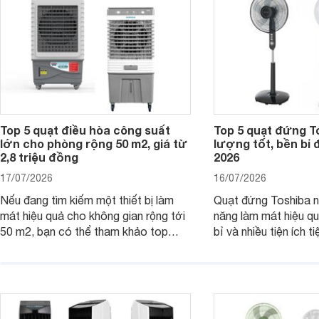
Top 5 quạt điều hòa công suất
Top 5 quạt đứng T
lớn cho phòng rộng 50 m2, giá từ
lượng tốt, bền bỉ
2,8 triệu đồng
2026
17/07/2026
16/07/2026
Nếu đang tìm kiếm một thiết bị làm
Quạt đứng Toshiba nổ
mát hiệu quả cho không gian rộng tới
năng làm mát hiệu qu
50 m2, bạn có thể tham khảo top
bỉ và nhiều tiện ích t
quạt điều hòa công suất lớn dưới đây.
là top 5 mẫu quạt đ
Đây đều là những sản phẩm đáng cân
mua hiện nay, phù hợ
nhắc trên thị trường năm 2026.
cầu sử dụng khác nh