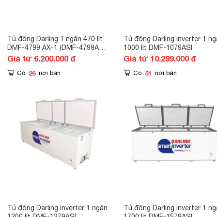
Tủ đông Darling 1 ngăn 470 lít
Tủ đông Darling Inverter 1 n
DMF-4799 AX-1 (DMF-4799AX-
1000 lít DMF-1079ASI
1)
Giá từ 6.200.000 đ
Giá từ 10.299.000 đ
26
51
Có
nơi bán
Có
nơi bán
Tủ đông Darling inverter 1 ngăn
Tủ đông Darling inverter 1 n
1200 lít DMF-1279ASI
1700 lít DMF-1579ASI