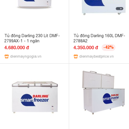
Tủ đông Darling 230 Lít DMF-
Tủ đông Darling 160L DMF-
2799AX-1 - 1 ngăn
2788A2
4.680.000 đ
4.350.000 đ
-42%
dienmayngogia.vn
dienmaybestprice.vn