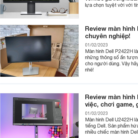
lựa chọn tuyệt vời với tí
- Dòng 18.5V, thường được HP sử dụng, chẳng hạn HP 18.
- Dòng 19V, Acer thường áp dụng thông số này, như 19V3.4
Review màn hình 
- Dòng 19.5V, Dell, ví dụ 195V3.34A
chuyên nghiệp!
- Dòng 20V, ví dụ Dell 20V3.5A hay Lenovo 20V3.25A
01/02/2023
- Dòng 24V, chẳng hạn như Apple 24V1.875A
Màn hình Dell P2422H là 
những thông số ấn tượng
cho người dùng. Vậy hãy
nhé!
Review màn hình 
việc, chơi game, gi
01/02/2023
Màn hình Dell U2422H là
tiếng Dell. Sản phẩm hứa
nhiều chiếc màn hình Del