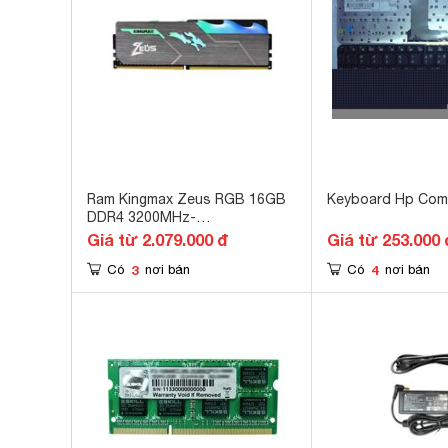
Ram Kingmax Zeus RGB 16GB
Keyboard Hp Com
DDR4 3200MHz-
KMAXD4RGB16GB3200
Giá từ 2.079.000 đ
Giá từ 253.000 
3
4
Có
nơi bán
Có
nơi bán