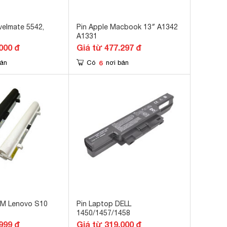
velmate 5542,
Pin Apple Macbook 13″ A1342
A1331
000 đ
Giá từ 477.297 đ
6
bán
Có
nơi bán
BM Lenovo S10
Pin Laptop DELL
1450/1457/1458
999 đ
Giá từ 319.000 đ