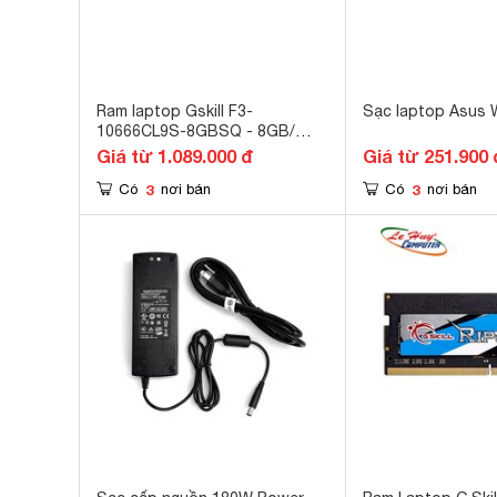
Ram laptop Gskill F3-
Sạc laptop Asus
10666CL9S-8GBSQ - 8GB/
DDR3/ 1333Mhz
Giá từ 1.089.000 đ
Giá từ 251.900 
3
3
Có
nơi bán
Có
nơi bán