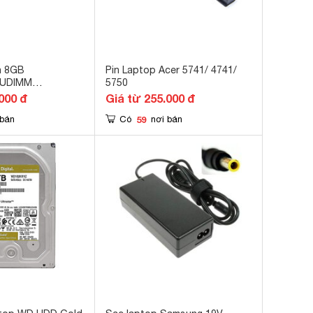
n 8GB
Pin Laptop Acer 5741/ 4741/
 UDIMM
5750
/8)
000 đ
Giá từ 255.000 đ
59
 bán
Có
nơi bán