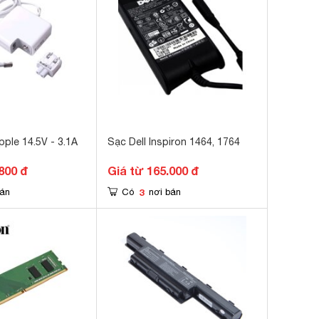
ple 14.5V - 3.1A
Sạc Dell Inspiron 1464, 1764
800 đ
Giá từ 165.000 đ
3
bán
Có
nơi bán