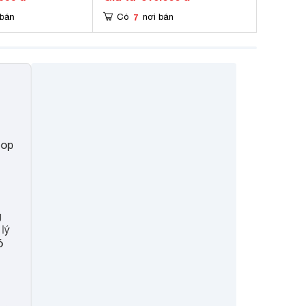
7
 bán
Có
nơi bán
top
g
lý
ó