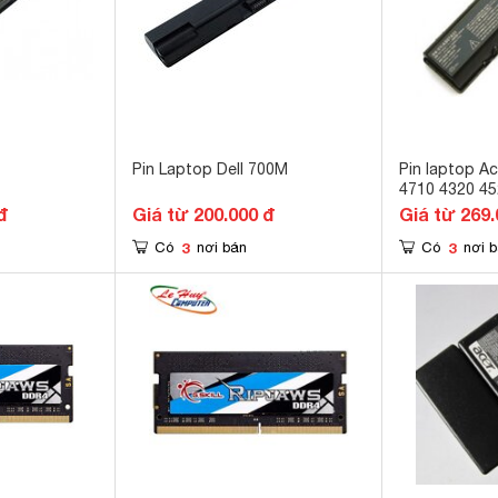
Pin Laptop Dell 700M
Pin laptop A
4710 4320 45
5740 SERIES 
đ
Giá từ 200.000 đ
Giá từ 269.
3
3
Có
nơi bán
Có
nơi 