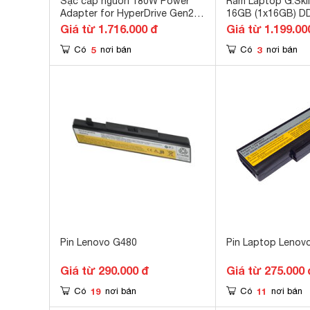
Sạc cấp nguồn 180W Power
Ram Laptop G.Skil
Adapter for HyperDrive Gen2
16GB (1x16GB) D
18-Ports HJ-DC180W
(F4-3200C18S-16
Giá từ 1.716.000 đ
Giá từ 1.199.00
5
3
Có
nơi bán
Có
nơi bán
Pin Lenovo G480
Pin Laptop Lenov
Giá từ 290.000 đ
Giá từ 275.000 
19
11
Có
nơi bán
Có
nơi bán