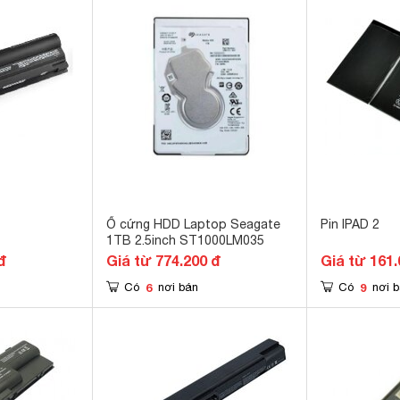
Ổ cứng HDD Laptop Seagate
Pin IPAD 2
1TB 2.5inch ST1000LM035
đ
Giá từ 774.200 đ
Giá từ 161.
6
9
Có
nơi bán
Có
nơi 