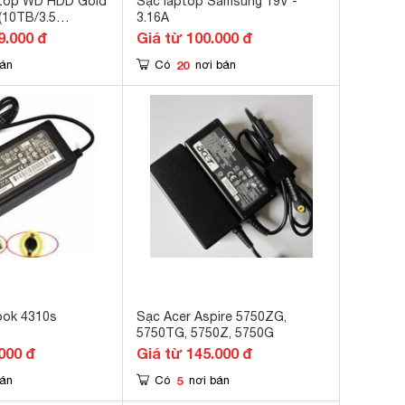
top WD HDD Gold
Sạc laptop Samsung 19V -
10TB/3.5
3.16A
/256MB
9.000 đ
Giá từ 100.000 đ
PM)
20
bán
Có
nơi bán
ook 4310s
Sạc Acer Aspire 5750ZG,
5750TG, 5750Z, 5750G
000 đ
Giá từ 145.000 đ
5
bán
Có
nơi bán