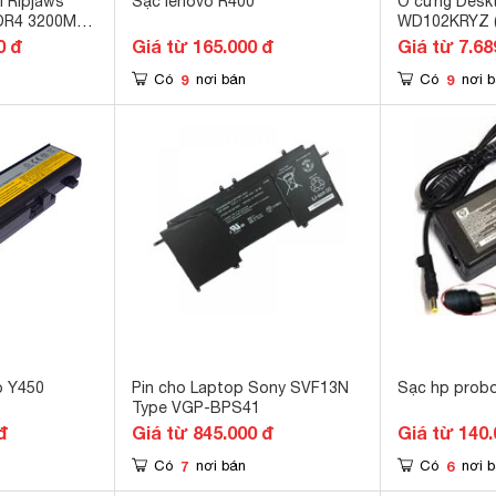
l Ripjaws
Sạc lenovo R400
Ổ cứng Desk
DR4 3200MHz
WD102KRYZ (
GRS)
inch/SATA 3
0 đ
Giá từ 165.000 đ
Giá từ 7.68
Cache/7200R
9
9
Có
nơi bán
Có
nơi 
o Y450
Pin cho Laptop Sony SVF13N
Sạc hp prob
Type VGP-BPS41
đ
Giá từ 845.000 đ
Giá từ 140.
7
6
Có
nơi bán
Có
nơi 