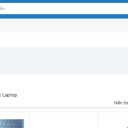
c Laptop
Hiển th