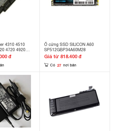
cer 4310 4510
Ổ cứng SSD SILICON A60
20 4720 4920
SP512GBP34A60M28
4736 (Đen)
000 đ
Giá từ 818.400 đ
27
bán
Có
nơi bán