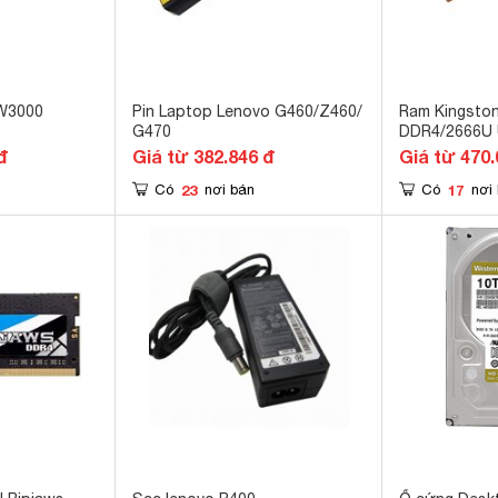
 W3000
Pin Laptop Lenovo G460/Z460/
Ram Kingsto
G470
DDR4/2666U
(KVR26N19S6
đ
Giá từ 382.846 đ
Giá từ 470.
23
17
Có
nơi bán
Có
nơi