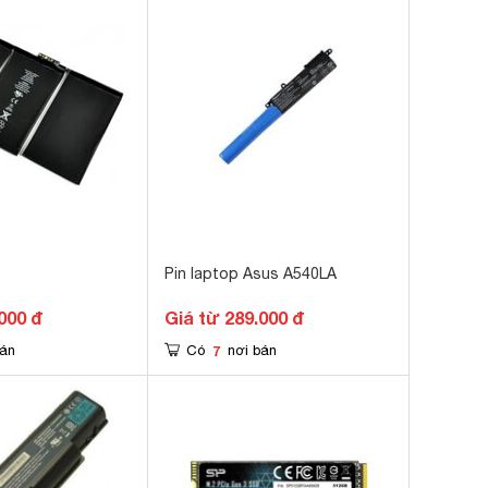
Pin laptop Asus A540LA
000 đ
Giá từ 289.000 đ
7
bán
Có
nơi bán