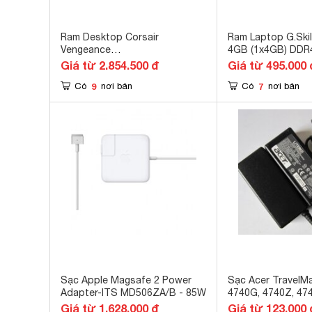
Ram Desktop Corsair
Ram Laptop G.Skil
Vengeance
4GB (1x4GB) DDR
CMW32GX4M2E3200C16
(F4-2400C16S-4G
Giá từ 2.854.500 đ
Giá từ 495.000 
9
7
Có
nơi bán
Có
nơi bán
Sạc Apple Magsafe 2 Power
Sạc Acer TravelMa
Adapter-ITS MD506ZA/B - 85W
4740G, 4740Z, 4
Giá từ 1.628.000 đ
Giá từ 123.000 