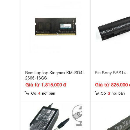
Ram Laptop Kingmax KM-SD4-
Pin Sony BPS14
2666-16GS
Giá từ 1.815.000 đ
Giá từ 825.000 
4
3
Có
nơi bán
Có
nơi bán