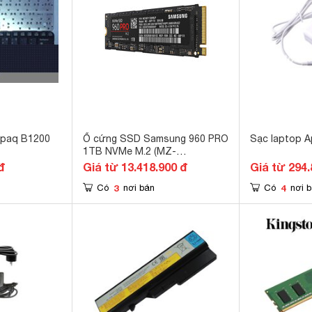
paq B1200
Ổ cứng SSD Samsung 960 PRO
Sạc laptop Ap
1TB NVMe M.2 (MZ-
V6P1T0BW)
đ
Giá từ 13.418.900 đ
Giá từ 294.
3
4
Có
nơi bán
Có
nơi 