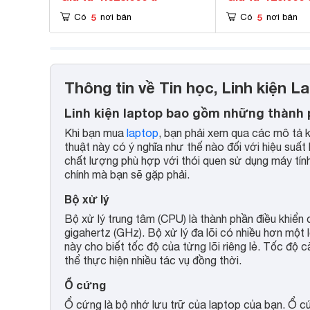
5
5
Có
nơi bán
Có
nơi bán
Thông tin về Tin học, Linh kiện L
Linh kiện laptop bao gồm những thành
Khi bạn mua
laptop
, bạn phải xem qua các mô tả k
thuật này có ý nghĩa như thế nào đối với hiệu suấ
chất lượng phù hợp với thói quen sử dụng máy tính
chính mà bạn sẽ gặp phải.
Bộ xử lý
Bộ xử lý trung tâm (CPU) là thành phần điều khiể
gigahertz (GHz). Bộ xử lý đa lõi có nhiều hơn một 
này cho biết tốc độ của từng lõi riêng lẻ. Tốc độ 
thể thực hiện nhiều tác vụ đồng thời.
Ổ cứng
Ổ cứng là bộ nhớ lưu trữ của laptop của bạn. Ổ cứ