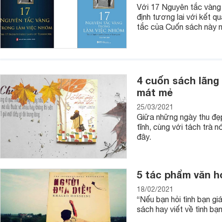
Với 17 Nguyên tắc vàng
nông nghiệp và kỹ thuật của thế kỷ XX.
định tương lai với kết 
- Cẩm nang công nghệ hóa học
: Tất cả các định nghĩa 
tắc của Cuốn sách này n
tham khảo, bàn luận và ứng dụng.
- 100 màn ảo thuật hóa học
: Nếu bạn yêu thích những thí
cuộc thi nào đó thì bạn nên tham khảo cuốn sách này. Nó sẽ r
giới hóa học đồng thời cũng giúp bạn ghi nhớ sâu hơn về các
4 cuốn sách lãng
mát mẻ
- Và nhiều đầu sách hóa học khác.
25/03/2021
Giữa những ngày thu đẹ
tĩnh, cùng với tách trà 
đây.
5 tác phẩm văn họ
18/02/2021
“Nếu bạn hỏi tình bạn gi
sách hay viết về tình bạ