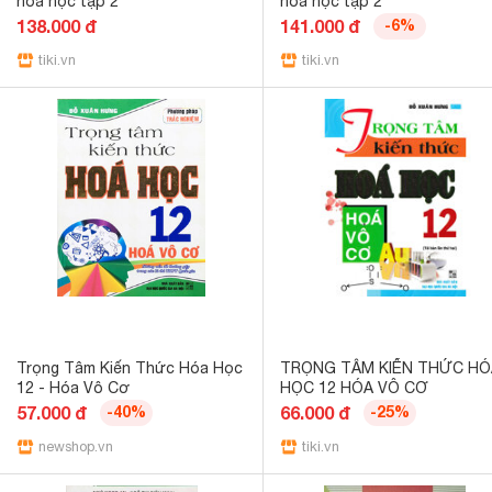
hóa học tập 2
hóa học tập 2
138.000 đ
141.000 đ
-6%
tiki.vn
tiki.vn
Trọng Tâm Kiến Thức Hóa Học
TRỌNG TÂM KIẾN THỨC HÓ
12 - Hóa Vô Cơ
HỌC 12 HÓA VÔ CƠ
57.000 đ
-40%
66.000 đ
-25%
newshop.vn
tiki.vn