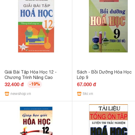
Giải Bài Tập Hóa Học 12 -
Sách - Bồi Dưỡng Hóa Học
Chương Trình Nâng Cao
Lớp 9
32.400 đ
-19%
67.000 đ
newshop.vn
tiki.vn