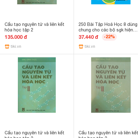
Cấu tạo nguyên tử và liên kết
250 Bài Tập Hoá Học 8 dùng
hóa học tập 2
chung cho các bộ sgk hiện
hành
135.000 đ
37.440 đ
-22%
tiki.vn
tiki.vn
Cấu tạo nguyên tử và liên kết
Cấu tạo nguyên tử và liên kế