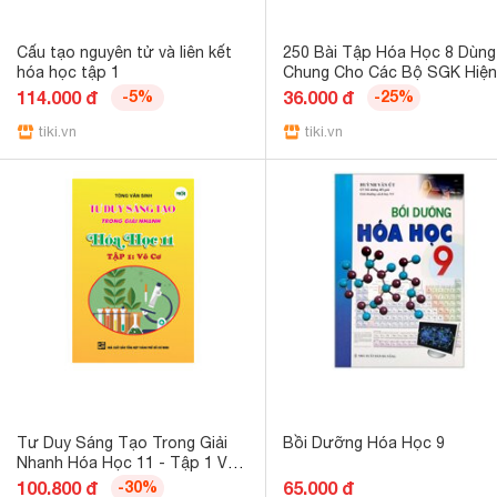
Cấu tạo nguyên tử và liên kết
250 Bài Tập Hóa Học 8 Dùng
hóa học tập 1
Chung Cho Các Bộ SGK Hiện
Hành HA
114.000 đ
-5%
36.000 đ
-25%
tiki.vn
tiki.vn
Tư Duy Sáng Tạo Trong Giải
Bồi Dưỡng Hóa Học 9
Nhanh Hóa Học 11 - Tập 1 Vô
Cơ
100.800 đ
-30%
65.000 đ