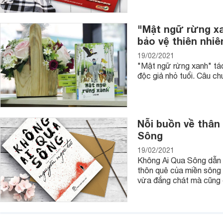
"Mật ngữ rừng xa
bảo vệ thiên nhiê
19/02/2021
"Mật ngữ rừng xanh" tác
độc giả nhỏ tuổi. Câu c
Nỗi buồn về thân
Sông
19/02/2021
So sánh sách hóa học tại Websosanh.vn
Không Ai Qua Sông dẫn 
Với hơn 595 đầu sách hóa học khác nhau trên thị trường, t
thôn quê của miền sông
ý với mức
giá tốt
nhất. Nếu bạn chưa có ý tưởng sẽ lựa chọ
vừa đắng chát mà cũng 
bạn cần
ở đâu bán
, giá cả thế nào thì cổng thông tin so sánh
án cho các vấn đề này. Thường xuyên truy cập Websosanh.