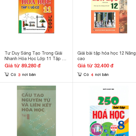
Tư Duy Sáng Tạo Trong Giải
Giải bài tập hóa học 12 Nâng
Nhanh Hóa Học Lớp 11 Tập 1:
cao
Vô Cơ
Giá từ 89.280 đ
Giá từ 32.400 đ
3
4
Có
nơi bán
Có
nơi bán