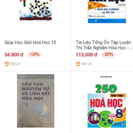
Giúp Học Giỏi Hoá Học 12
Tài Liệu Tổng Ôn Tập Luyện
Thi Trắc Nghiệm Hóa Học -
Hóa Đại Cương Và Vô Cơ Tá
54.900 đ
-10%
112.500 đ
-25%
bản 2020
tiki.vn
tiki.vn